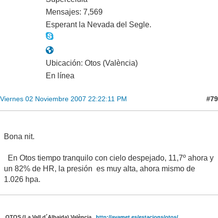
Mensajes: 7,569
Esperant la Nevada del Segle.
Ubicación: Otos (València)
En línea
#79
Viernes 02 Noviembre 2007 22:22:11 PM
Bona nit.
En Otos tiempo tranquilo con cielo despejado, 11,7º ahora y
un 82% de HR, la presión es muy alta, ahora mismo de
1.026 hpa.
OTOS (La Vall d´Albaida) València
http://avamet.es/estacions/otos/