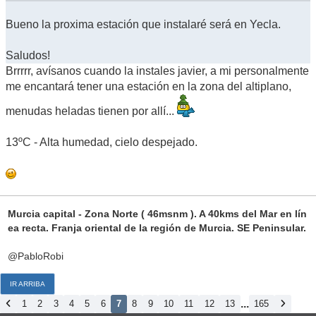
Bueno la proxima estación que instalaré será en Yecla.
Saludos!
Brrrrr, avísanos cuando la instales javier, a mi personalmente
me encantará tener una estación en la zona del altiplano,
menudas heladas tienen por allí...
13ºC - Alta humedad, cielo despejado.
Murcia capital - Zona Norte ( 46msnm ). A 40kms del Mar en lín
ea recta. Franja oriental de la región de Murcia. SE Peninsular.
@PabloRobi
IR ARRIBA
...
1
2
3
4
5
6
7
8
9
10
11
12
13
165