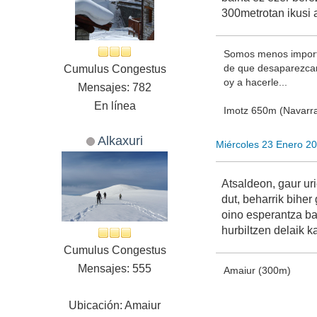
300metrotan ikusi 
Somos menos importa
de que desaparezcamo
Cumulus Congestus
oy a hacerle...
Mensajes: 782
En línea
Imotz 650m (Navarr
Alkaxuri
Miércoles 23 Enero 2
Atsaldeon, gaur uri
dut, beharrik biher
oino esperantza bad
hurbiltzen delaik k
Cumulus Congestus
Mensajes: 555
Amaiur (300m)
Ubicación: Amaiur