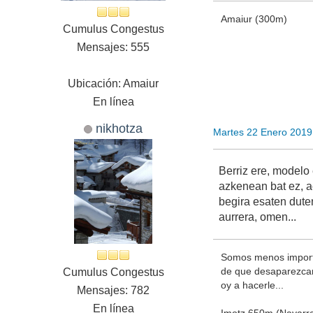
Amaiur (300m)
Cumulus Congestus
Mensajes: 555
Ubicación: Amaiur
En línea
nikhotza
Martes 22 Enero 2019
Berriz ere, modelo
azkenean bat ez, ae
begira esaten duten
aurrera, omen...
Somos menos importa
de que desaparezcamo
Cumulus Congestus
oy a hacerle...
Mensajes: 782
En línea
Imotz 650m (Navarr