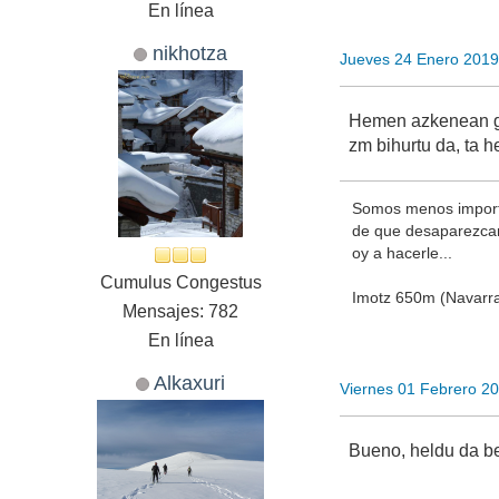
En línea
nikhotza
Jueves 24 Enero 2019
Hemen azkenean gau
zm bihurtu da, ta h
Somos menos importa
de que desaparezcamo
oy a hacerle...
Cumulus Congestus
Imotz 650m (Navarr
Mensajes: 782
En línea
Alkaxuri
Viernes 01 Febrero 2
Bueno, heldu da be