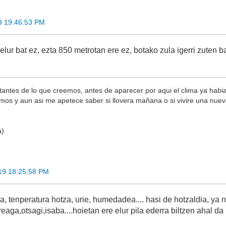
9 19:46:53 PM
r bat ez, ezta 850 metrotan ere ez, botako zula igerri zuten ba
ntes de lo que creemos, antes de aparecer por aqui el clima ya habi
s y aun asi me apetece saber si llovera mañana o si vivire una nueva
a)
19 18:25:58 PM
, tenperatura hotza, urie, humedadea.... hasi de hotzaldia, ya 
rreaga,otsagi,isaba....hoietan ere elur pila ederra biltzen ahal da