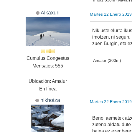
Alkaxuri
Martes 22 Enero 2019
Nik uste elurra iku
imotzen, ni seguru
zuen Burgin, eta ez
Cumulus Congestus
Amaiur (300m)
Mensajes: 555
Ubicación: Amaiur
En línea
nikhotza
Martes 22 Enero 2019
Beno, aemetek atzo
zutena aldatu dute 
baina ez ezer berez