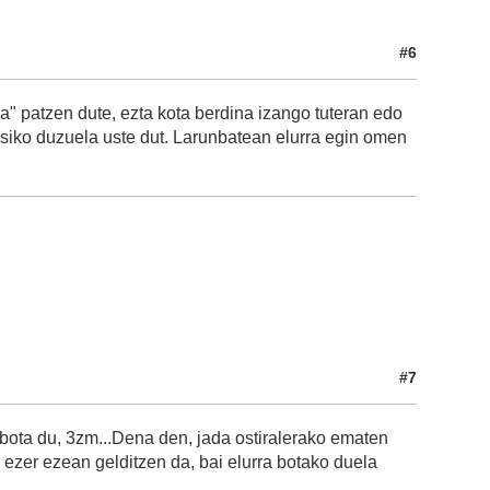
#6
ia" patzen dute, ezta kota berdina izango tuteran edo
usiko duzuela uste dut. Larunbatean elurra egin omen
#7
 bota du, 3zm...Dena den, jada ostiralerako ematen
ta ezer ezean gelditzen da, bai elurra botako duela