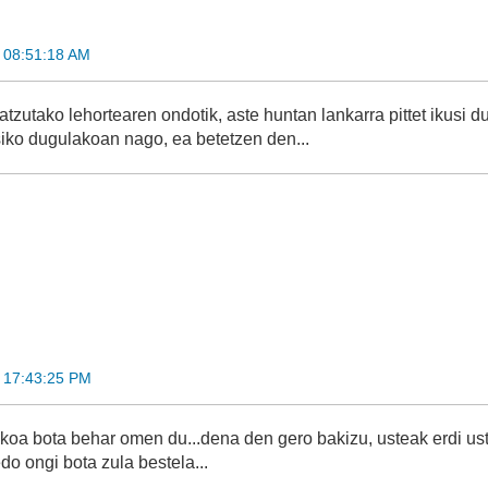
 08:51:18 AM
atzutako lehortearen ondotik, aste huntan lankarra pittet ikusi
kusiko dugulakoan nago, ea betetzen den...
 17:43:25 PM
oa bota behar omen du...dena den gero bakizu, usteak erdi ustel
o ongi bota zula bestela...