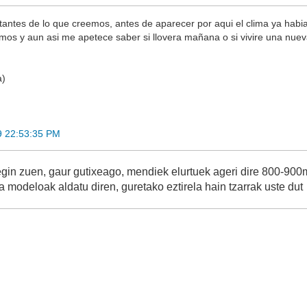
ntes de lo que creemos, antes de aparecer por aqui el clima ya habi
s y aun asi me apetece saber si llovera mañana o si vivire una nueva
a)
9 22:53:35 PM
egin zuen, gaur gutixeago, mendiek elurtuek ageri dire 800-900m
a modeloak aldatu diren, guretako eztirela hain tzarrak uste dut