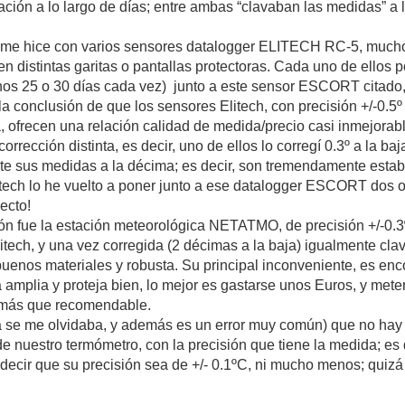
ación a lo largo de días; entre ambas “clavaban las medidas” 
, me hice con varios sensores datalogger ELITECH RC-5, mucho
 en distintas garitas o pantallas protectoras. Cada uno de ellos
nos 25 o 30 días cada vez) junto a este sensor ESCORT citado, 
la conclusión de que los sensores Elitech, con precisión +/-0.5
 ofrecen una relación calidad de medida/precio casi inmejorab
orrección distinta, es decir, uno de ellos lo corregí 0.3º a la baja
e sus medidas a la décima; es decir, son tremendamente estab
itech lo he vuelto a poner junto a ese datalogger ESCORT dos 
ecto!
ión fue la estación meteorológica NETATMO, de precisión +/-0.3
litech, y una vez corregida (2 décimas a la baja) igualmente c
uenos materiales y robusta. Su principal inconveniente, es enco
amplia y proteja bien, lo mejor es gastarse unos Euros, y met
s más que recomendable.
ya se me olvidaba, y además es un error muy común) que no hay
 de nuestro termómetro, con la precisión que tiene la medida; e
 decir que su precisión sea de +/- 0.1ºC, ni mucho menos; quiz