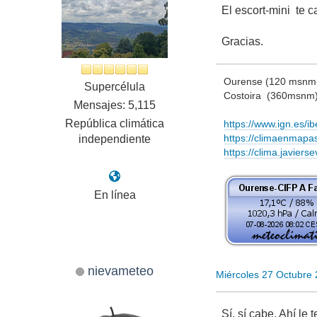
El escort-mini te 
Gracias.
Ourense (120 msnm- 
Supercélula
Costoira (360msnm
Mensajes: 5,115
República climática
https://www.ign.es/ibe
https://climaenmapa
independiente
https://clima.javierse
En línea
nievameteo
Miércoles 27 Octubre
Sí, sí cabe. Ahí le