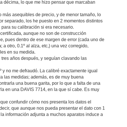
a la décima, lo que me hizo pensar que marcaban
 más asequibles de precio, y de menor tamaño, lo
 por separado, los he puesto en 2 momentos distintos
para su calibración si era necesario.
º certificada, aunque no son de construcción
le, pues dentro de ese margen de error (cada uno de
; a otro, 0.1º al alza, etc,) una vez corregido,
les en su medida.
o tres años después, y seguían clavando las
º y no me defraudó. La calibré exactamente igual
lava las medidas; además, es de muy buena
ntrarla una buena garita, por lo que a falta de una
erla en una DAVIS 7714, en la que sí cabe. Es muy
 que confundir cómo nos presenta los datos el
s decir, que aunque nos pueda presentar el dato con 1
á la información adjunta a muchos aparatos induce a