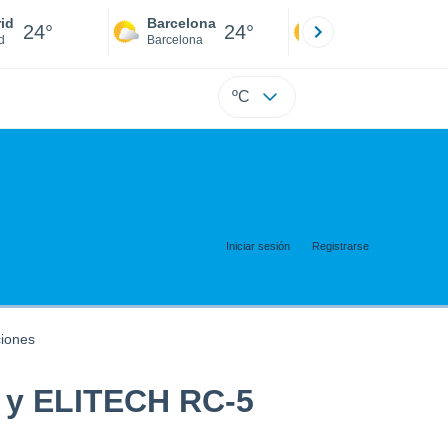
id
Barcelona
Sevilla
24°
24°
24°
d
Barcelona
Sevilla
ºC
Iniciar sesión
Registrarse
ciones
 y ELITECH RC-5