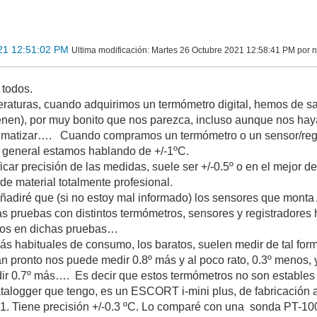
21 12:51:02 PM
Ultima modificación
: Martes 26 Octubre 2021 12:58:41 PM por 
 todos.
aturas, cuando adquirimos un termómetro digital, hemos de sa
enen), por muy bonito que nos parezca, incluso aunque nos hay
 matizar…. Cuando compramos un termómetro o un sensor/regist
lo general estamos hablando de +/-1ºC.
car precisión de las medidas, suele ser +/-0.5º o en el mejor d
e material totalmente profesional.
ñadiré que (si no estoy mal informado) los sensores que monta 
pruebas con distintos termómetros, sensores y registradores
dos en dichas pruebas…
s habituales de consumo, los baratos, suelen medir de tal for
an pronto nos puede medir 0.8º más y al poco rato, 0.3º menos, 
r 0.7º más…. Es decir que estos termómetros no son estables en
talogger que tengo, es un ESCORT i-mini plus, de fabricación 
01. Tiene precisión +/-0.3 ºC. Lo comparé con una sonda PT-100