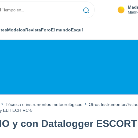
Madr
Madri
ites
Modelos
Revista
Foro
El mundo
Esquí
Técnica e instrumentos meteorológicos
Otros Instrumentos/Esta
 y ELITECH RC-5
MO y con Datalogger ESCORT