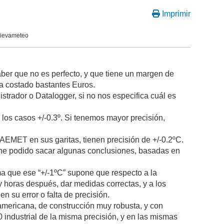
Imprimir
nievameteo
ber que no es perfecto, y que tiene un margen de
a costado bastantes Euros.
rador o Datalogger, si no nos especifica cuál es
e los casos +/-0.3º. Si tenemos mayor precisión,
AEMET en sus garitas, tienen precisión de +/-0.2ºC.
 he podido sacar algunas conclusiones, basadas en
ma que ese “+/-1ºC” supone que respecto a la
y horas después, dar medidas correctas, y a los
 su error o falta de precisión.
americana, de construcción muy robusta, y con
 industrial de la misma precisión, y en las mismas