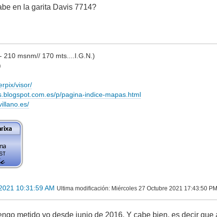
cabe en la garita Davis 7714?
210 msnm// 170 mts....I.G.N.)
)
rpix/visor/
s.blogspot.com.es/p/pagina-indice-mapas.html
villano.es/
 2021 10:31:59 AM
Ultima modificación
: Miércoles 27 Octubre 2021 17:43:50 P
 tengo metido yo desde junio de 2016. Y cabe bien, es decir que al