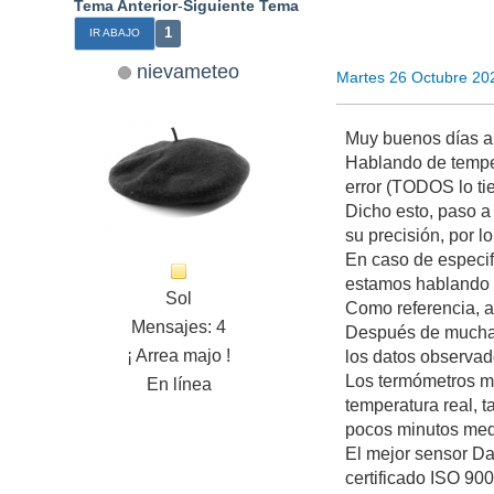
Tema Anterior
-
Siguiente Tema
1
IR ABAJO
nievameteo
Martes 26 Octubre 20
Muy buenos días a
Hablando de temper
error (TODOS lo ti
Dicho esto, paso a
su precisión, por 
En caso de especifi
estamos hablando d
Sol
Como referencia, a
Mensajes: 4
Después de muchas 
¡ Arrea majo !
los datos observa
Los termómetros má
En línea
temperatura real, t
pocos minutos medi
El mejor sensor Da
certificado ISO 90