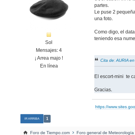
partes.
Le puse 2 pequeñas
una foto.
Como digo, el data
teniendo esa numer
Sol
Mensajes: 4
¡ Arrea majo !
Cita de: AURIA e
En línea
El escort-mini te 
Gracias.
https://www.sites.g
1
IR ARRIBA
Foro de Tiempo.com
Foro general de Meteorología