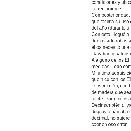
condiciones y ubic
correctamente.
Con posterioridad
que facilita su uso
del año (durante u
Con esto, llegué a 
demasiado robusta,
ellos necesitó una c
clavaban igualment
A alguno de los El
medidas. Todo corr
Mi última adquisic
que hice con los E
construcción, con b
de madera que sea 
fiable. Para mí, e
Decir también (...
display o pantalla
decimal, no quiere
caer en ese error.