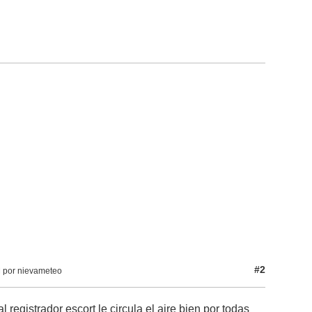
#2
M por nievameteo
 registrador escort le circula el aire bien por todas