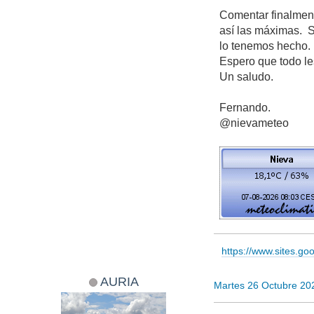
Comentar finalment
así las máximas. S
lo tenemos hecho.
Espero que todo le
Un saludo.
Fernando.
@nievameteo
https://www.sites.g
AURIA
Martes 26 Octubre 20