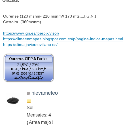
Gracias.
Ourense (120 msnm- 210 msnm// 170 mts....I.G.N.)
Costoira (360msnm)
https://www.ign.es/iberpix/visor/
https://climaenmapas.blogspot.com.es/p/pagina-indice-mapas.html
https://clima.javiersevillano.es/
nievameteo
Sol
Mensajes: 4
¡ Arrea majo !