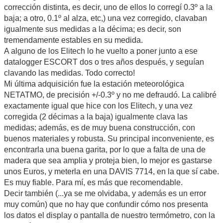
corrección distinta, es decir, uno de ellos lo corregí 0.3º a la
baja; a otro, 0.1º al alza, etc,) una vez corregido, clavaban
igualmente sus medidas a la décima; es decir, son
tremendamente estables en su medida.
A alguno de los Elitech lo he vuelto a poner junto a ese
datalogger ESCORT dos o tres años después, y seguían
clavando las medidas. Todo correcto!
Mi última adquisición fue la estación meteorológica
NETATMO, de precisión +/-0.3º y no me defraudó. La calibré
exactamente igual que hice con los Elitech, y una vez
corregida (2 décimas a la baja) igualmente clava las
medidas; además, es de muy buena construcción, con
buenos materiales y robusta. Su principal inconveniente, es
encontrarla una buena garita, por lo que a falta de una de
madera que sea amplia y proteja bien, lo mejor es gastarse
unos Euros, y meterla en una DAVIS 7714, en la que sí cabe.
Es muy fiable. Para mí, es más que recomendable.
Decir también (...ya se me olvidaba, y además es un error
muy común) que no hay que confundir cómo nos presenta
los datos el display o pantalla de nuestro termómetro, con la