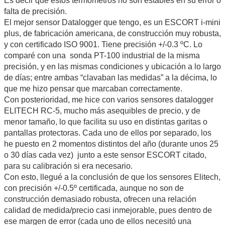
Es decir que estos termómetros no son estables en su error o
falta de precisión.
El mejor sensor Datalogger que tengo, es un ESCORT i-mini
plus, de fabricación americana, de construcción muy robusta,
y con certificado ISO 9001. Tiene precisión +/-0.3 ºC. Lo
comparé con una sonda PT-100 industrial de la misma
precisión, y en las mismas condiciones y ubicación a lo largo
de días; entre ambas “clavaban las medidas” a la décima, lo
que me hizo pensar que marcaban correctamente.
Con posterioridad, me hice con varios sensores datalogger
ELITECH RC-5, mucho más asequibles de precio, y de
menor tamaño, lo que facilita su uso en distintas garitas o
pantallas protectoras. Cada uno de ellos por separado, los
he puesto en 2 momentos distintos del año (durante unos 25
o 30 días cada vez) junto a este sensor ESCORT citado,
para su calibración si era necesario.
Con esto, llegué a la conclusión de que los sensores Elitech,
con precisión +/-0.5º certificada, aunque no son de
construcción demasiado robusta, ofrecen una relación
calidad de medida/precio casi inmejorable, pues dentro de
ese margen de error (cada uno de ellos necesitó una