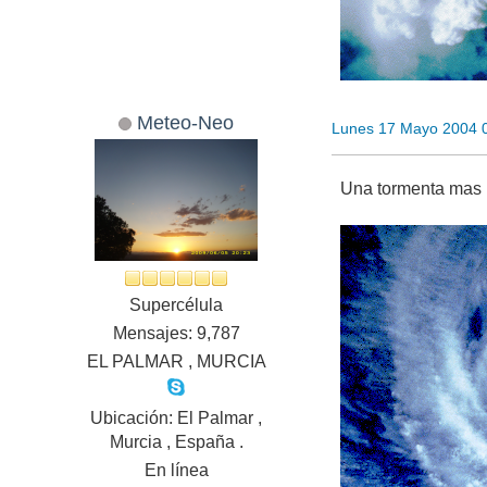
Meteo-Neo
Lunes 17 Mayo 2004 
Una tormenta mas b
Supercélula
Mensajes: 9,787
EL PALMAR , MURCIA
Ubicación: El Palmar ,
Murcia , España .
En línea