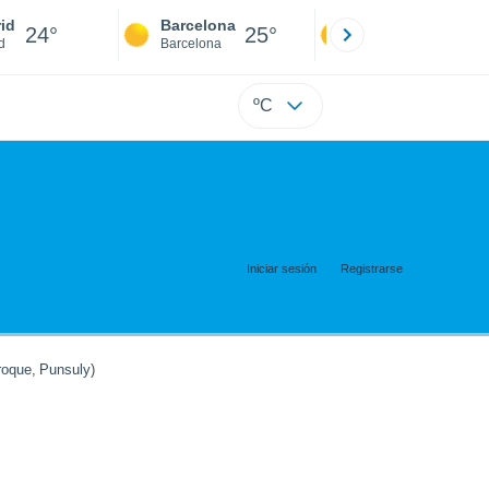
id
Barcelona
Sevilla
24°
25°
24°
d
Barcelona
Sevilla
ºC
Iniciar sesión
Registrarse
oque
,
Punsuly
)