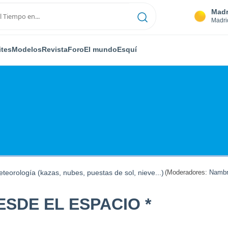
Madr
Madri
ites
Modelos
Revista
Foro
El mundo
Esquí
teorología (kazas, nubes, puestas de sol, nieve...)
(Moderadores:
Nambr
SDE EL ESPACIO *