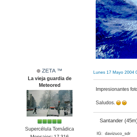
ZETA ™
Lunes 17 Mayo 2004 
La vieja guardia de
Meteored
Impresionantes fot
Saludos.
Santander (45m
Supercélula Tornádica
IG: davizuco_sdr
Mensajes: 17,316