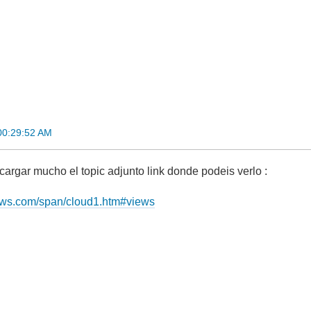
00:29:52 AM
cargar mucho el topic adjunto link donde podeis verlo :
iews.com/span/cloud1.htm#views