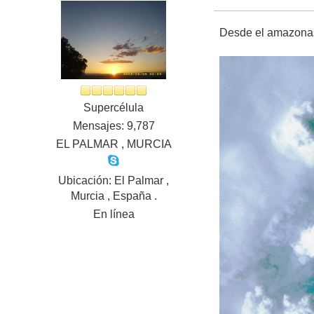
Desde el amazonas.
Supercélula
Mensajes: 9,787
EL PALMAR , MURCIA
Ubicación: El Palmar ,
Murcia , España .
En línea