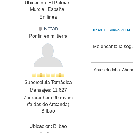
Ubicación: El Palmar ,
Murcia , España .
En línea
Netan
Lunes 17 Mayo 2004 
Por fin en mi tierra
Me encanta la segu
Antes dudaba. Ahora
Supercélula Tornádica
Mensajes: 11,627
Zurbaranbarri 90 msnm
(faldas de Artxanda)
Bilbao
Ubicación: Bilbao