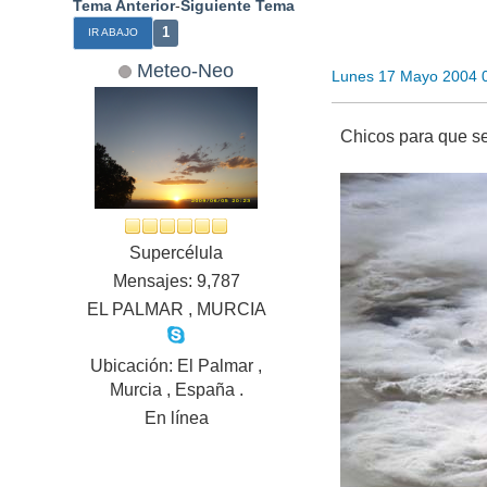
Tema Anterior
-
Siguiente Tema
1
IR ABAJO
Meteo-Neo
Lunes 17 Mayo 2004 
Chicos para que se
Supercélula
Mensajes: 9,787
EL PALMAR , MURCIA
Ubicación: El Palmar ,
Murcia , España .
En línea