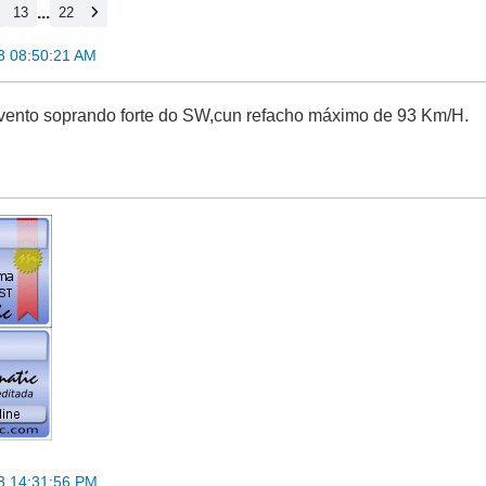
...
13
22
13 08:50:21 AM
 vento soprando forte do SW,cun refacho máximo de 93 Km/H.
13 14:31:56 PM