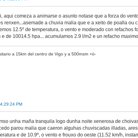
i, aqui comeza a animarse o asunto notase que a forza do vento 
s renxen...asemade a chuvia malia que e a xeito de poalla ou ch
 temos 12.5º de temperatura, o vento e moderado con refachos f
 e de 10014.5 hpa... acumulamos 2.9 l/m2 e un refacho maximo 
sitario a 15km del centro de Vigo y a 500msm +ò-
14:29:24 PM
vemso unha maña tranquila logo dunha noite xenerosa de choivas
cedo parou malia que caeron alguhas chuviscadas illadas, arest
peratura e de 10.9º, o vento e frouxo do oeste (11.52 km/h, ins