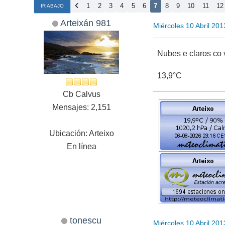
1
2
3
4
5
6
7
8
9
10
11
12
IR ABAJO
Arteixán 981
Miércoles 10 Abril 20
Nubes e claros co
13,9°C
Cb Calvus
Mensajes: 2,151
Ubicación: Arteixo
En línea
tonescu
Miércoles 10 Abril 20