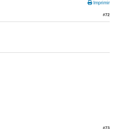
Imprimir
#72
#73