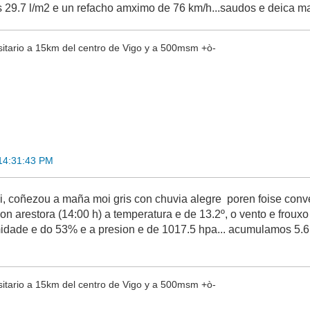
 29.7 l/m2 e un refacho amximo de 76 km/h...saudos e deica ma
sitario a 15km del centro de Vigo y a 500msm +ò-
 14:31:43 PM
i, coñezou a maña moi gris con chuvia alegre poren foise conve
n arestora (14:00 h) a temperatura e de 13.2º, o vento e frouxo
idade e do 53% e a presion e de 1017.5 hpa... acumulamos 5.6 l/
sitario a 15km del centro de Vigo y a 500msm +ò-