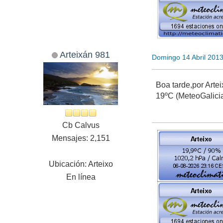
Arteixán 981
Domingo 14 Abril 201
Boa tarde,por Arte
19ºC (MeteoGalici
Cb Calvus
Mensajes: 2,151
Ubicación: Arteixo
En línea