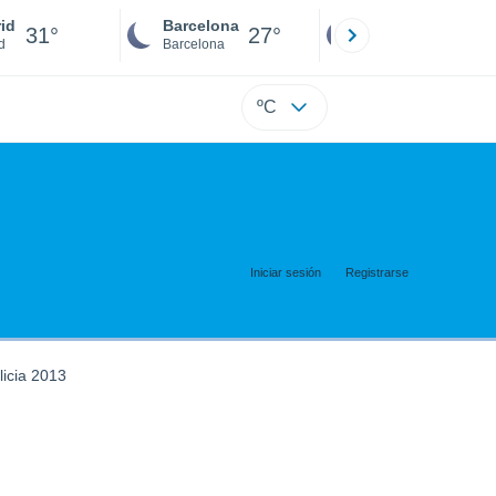
id
Barcelona
Sevilla
31°
27°
28°
d
Barcelona
Sevilla
ºC
Iniciar sesión
Registrarse
licia 2013