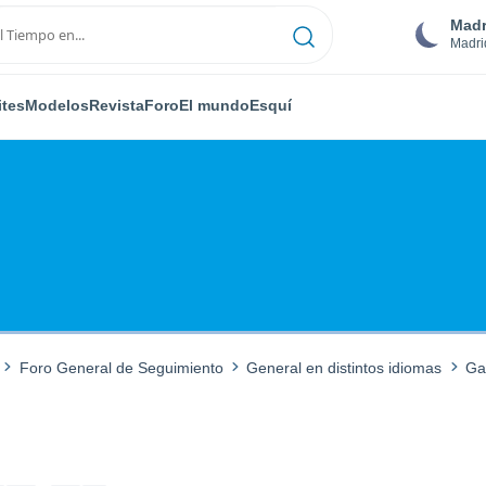
Madr
Madri
ites
Modelos
Revista
Foro
El mundo
Esquí
Foro General de Seguimiento
General en distintos idiomas
Ga