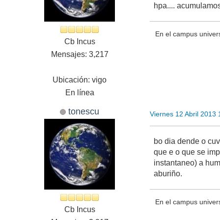
hpa.... acumulamos
En el campus univer
Cb Incus
Mensajes: 3,217
Ubicación: vigo
En línea
tonescu
Viernes 12 Abril 2013
bo dia dende o cuv
que e o que se impo
instantaneo) a hum
aburiño.
En el campus univer
Cb Incus