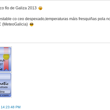
o fío de Galiza 2013
estable co ceo despexado,temperaturas máis fresquiñas pola n
C (MeteoGalicia)
 14:23:48 PM