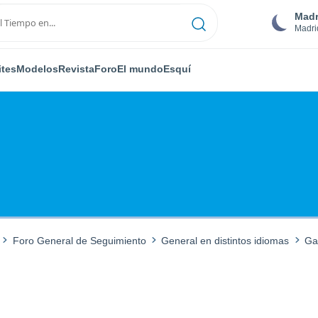
Madr
Madri
ites
Modelos
Revista
Foro
El mundo
Esquí
Foro General de Seguimiento
General en distintos idiomas
Ga