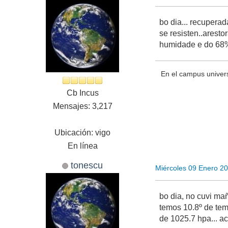
bo dia... recupera
se resisten..aresto
humidade e do 68% 
En el campus univer
Cb Incus
Mensajes: 3,217
Ubicación: vigo
En línea
tonescu
Miércoles 09 Enero 2
bo dia, no cuvi ma
temos 10.8º de tem
de 1025.7 hpa... a