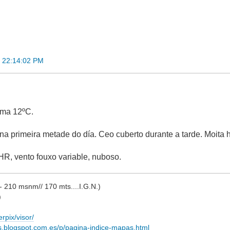
 22:14:02 PM
ima 12ºC.
na primeira metade do día. Ceo cuberto durante a tarde. Moita
R, vento fouxo variable, nuboso.
210 msnm// 170 mts....I.G.N.)
)
rpix/visor/
s.blogspot.com.es/p/pagina-indice-mapas.html