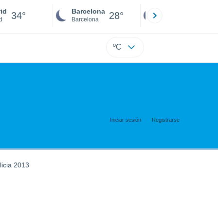
id
Barcelona
Sevilla
34°
28°
34°
d
Barcelona
Sevilla
ºC
Iniciar sesión
Registrarse
licia 2013