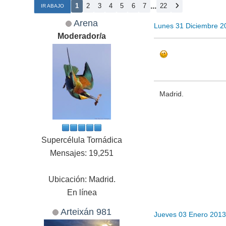
...
1
2
3
4
5
6
7
22
IR ABAJO
Arena
Lunes 31 Diciembre 2
Moderador/a
Madrid.
Supercélula Tornádica
Mensajes: 19,251
Ubicación: Madrid.
En línea
Arteixán 981
Jueves 03 Enero 2013