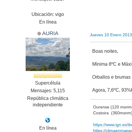
Ubicación: vigo
En línea
AURIA
Jueves 10 Enero 2013
Boas noites,
Mínima 8ºC e Máx
Orballos e brumas 
Supercélula
Agora, 7,6ºC, 93%H
Mensajes: 5,115
República climática
independiente
Ourense (120 msnm- 
Costoira (360msnm
https://www.ign.es/ibe
En línea
https://climaenmapa