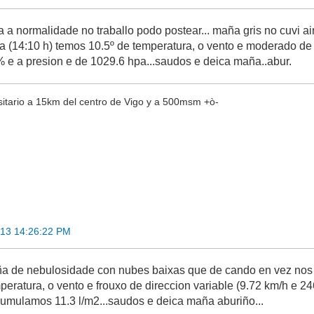
da a normalidade no traballo podo postear... maña gris no cuvi 
ra (14:10 h) temos 10.5º de temperatura, o vento e moderado de 
e a presion e de 1029.6 hpa...saudos e deica maña..abur.
sitario a 15km del centro de Vigo y a 500msm +ò-
013 14:26:22 PM
ña de nebulosidade con nubes baixas que de cando en vez nos
peratura, o vento e frouxo de direccion variable (9.72 km/h e 2
cumulamos 11.3 l/m2...saudos e deica maña aburiño...