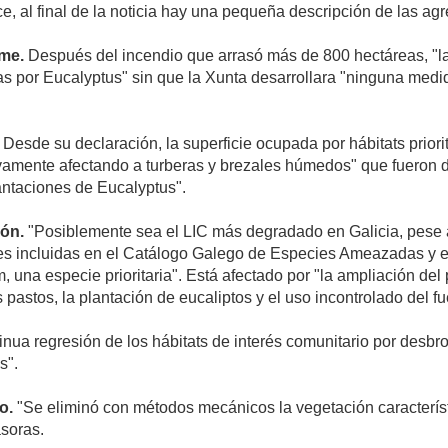
e, al final de la noticia hay una pequeña descripción de las ag
me.
Después del incendio que arrasó más de 800 hectáreas, "l
as por Eucalyptus" sin que la Xunta desarrollara "ninguna medid
Desde su declaración, la superficie ocupada por hábitats priorit
vamente afectando a turberas y brezales húmedos" que fueron 
lantaciones de Eucalyptus".
eón.
"Posiblemente sea el LIC más degradado en Galicia, pese 
 incluidas en el Catálogo Galego de Especies Ameazadas y en el
 una especie prioritaria". Está afectado por "la ampliación del 
os pastos, la plantación de eucaliptos y el uso incontrolado del f
nua regresión de los hábitats de interés comunitario por desbr
s".
o.
"Se eliminó con métodos mecánicos la vegetación característi
soras.