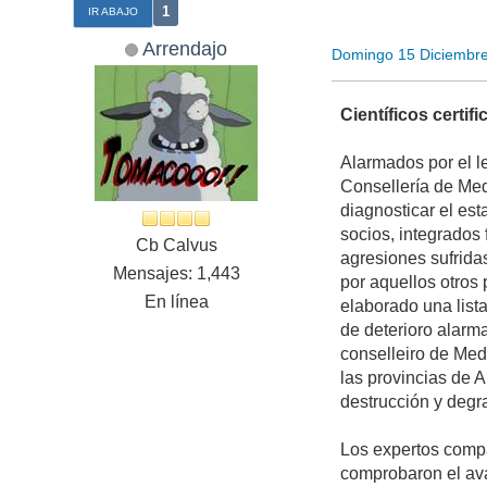
1
IR ABAJO
Arrendajo
Domingo 15 Diciembr
Científicos certif
Alarmados por el l
Consellería de Med
diagnosticar el es
socios, integrados 
Cb Calvus
agresiones sufrida
Mensajes: 1,443
por aquellos otros 
En línea
elaborado una list
de deterioro alarm
conselleiro de Med
las provincias de 
destrucción y degra
Los expertos compa
comprobaron el ava