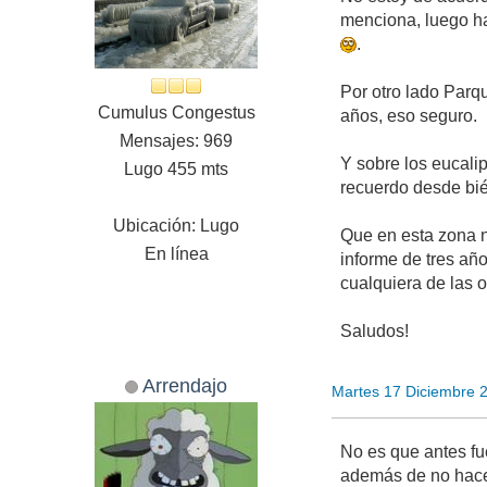
menciona, luego ha
.
Por otro lado Parq
Cumulus Congestus
años, eso seguro.
Mensajes: 969
Y sobre los eucali
Lugo 455 mts
recuerdo desde bié
Ubicación: Lugo
Que en esta zona n
En línea
informe de tres añ
cualquiera de las 
Saludos!
Arrendajo
Martes 17 Diciembre 
No es que antes fu
además de no hacer