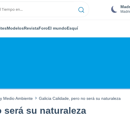
Madr
Madri
ites
Modelos
Revista
Foro
El mundo
Esquí
 y Medio Ambiente
Galicia Calidade, pero no será su naturaleza
o será su naturaleza