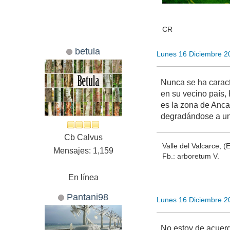
CR
betula
Lunes 16 Diciembre 2
Nunca se ha caracte
en su vecino país,
es la zona de Anca
degradándose a un 
Cb Calvus
Valle del Valcarce, 
Mensajes: 1,159
Fb.: arboretum V.
En línea
Pantani98
Lunes 16 Diciembre 2
No estoy de acuerd