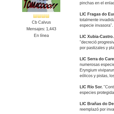
pinchas en el enlac
LIC Fragas do Eu
totalmente invadid
Cb Calvus
especie invasora".
Mensajes: 1,443
En línea
LIC Xubia-Castro.
"decreció progresi
por pastizales y p
LIC Serra do Car
numerosas especies
Eryngium viviparum,
eólicos y pistas, l
LIC Río Sor.
"Conti
especies protegida
LIC Brañas do De
reemplazó por inva