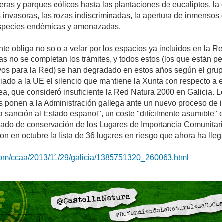
eras y parques eólicos hasta las plantaciones de eucaliptos, la
 invasoras, las rozas indiscriminadas, la apertura de inmensos
especies endémicas y amenazadas.
nte obliga no solo a velar por los espacios ya incluidos en la 
as no se completan los trámites, y todos estos (los que están p
vos para la Red) se han degradado en estos años según el grup
ado a la UE el silencio que mantiene la Xunta con respecto a e
a, que consideró insuficiente la Red Natura 2000 en Galicia. L
s ponen a la Administración gallega ante un nuevo proceso de i
sanción al Estado español", un coste "difícilmente asumible" en
tado de conservación de los Lugares de Importancia Comunitari
on en octubre la lista de 36 lugares en riesgo que ahora ha lle
.com/ccaa/2013/11/29/galicia/1385751320_260063.html