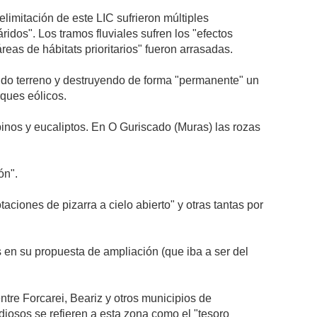
limitación de este LIC sufrieron múltiples
dos". Los tramos fluviales sufren los "efectos
eas de hábitats prioritarios" fueron arrasadas.
do terreno y destruyendo de forma "permanente" un
rques eólicos.
 pinos y eucaliptos. En O Guriscado (Muras) las rozas
ón".
ciones de pizarra a cielo abierto" y otras tantas por
en su propuesta de ampliación (que iba a ser del
tre Forcarei, Beariz y otros municipios de
iosos se refieren a esta zona como el "tesoro