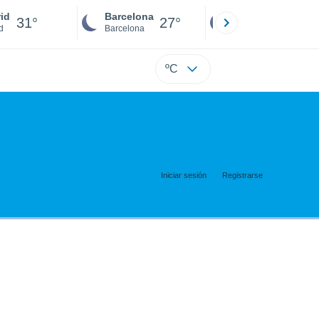
id
Barcelona
Sevilla
31°
27°
30°
d
Barcelona
Sevilla
ºC
Iniciar sesión
Registrarse