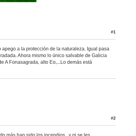
#1
 apego a la protección de la naturaleza. Igual pasa
gradada. Ahora mismo lo ünico salvable de Galicia
de A Fonasagrada, alto Eo,...Lo demás está
#2
o más han sido los incendios...y ni se les