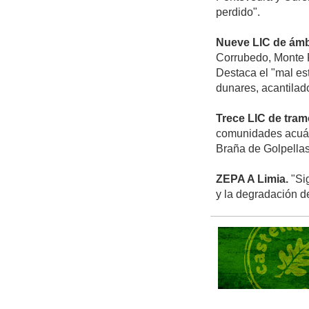
perdido".
Nueve LIC de ámbi
Corrubedo, Monte P
Destaca el "mal es
dunares, acantilad
Trece LIC de tramo
comunidades acuáti
Braña de Golpellas
ZEPA A Limia.
"Sig
y la degradación de