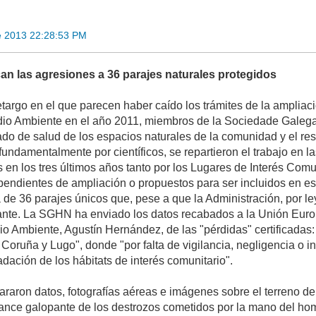
e 2013 22:28:53 PM
ican las agresiones a 36 parajes naturales protegidos
etargo en el que parecen haber caído los trámites de la ampliac
io Ambiente en el año 2011, miembros de la Sociedade Galega 
tado de salud de los espacios naturales de la comunidad y el re
fundamentalmente por científicos, se repartieron el trabajo en l
s en los tres últimos años tanto por los Lugares de Interés Com
pendientes de ampliación o propuestos para ser incluidos en est
a de 36 parajes únicos que, pese a que la Administración, por l
ante. La SGHN ha enviado los datos recabados a la Unión Europ
io Ambiente, Agustín Hernández, de las "pérdidas" certificadas
A Coruña y Lugo", donde "por falta de vigilancia, negligencia o
dación de los hábitats de interés comunitario".
raron datos, fotografías aéreas e imágenes sobre el terreno de
nce galopante de los destrozos cometidos por la mano del homb