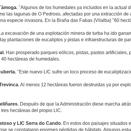
-Támoga.
"Algunos de los humedales ya incluidos en la actual de
o las lagunas de O Pedroso, afectadas por una extracción de ári
na especie invasora. En la Braña das Fabas (Vilalba) "60 hectár
a excavación de una explotación minera de turba ha ido ganan
. Hay plantaciones de eucaliptos y pistas e infraestructuras de pa
al.
Han prosperado parques eólicos, pistas, pastos artificiales,
e 40 hectáreas de humedales.
uberta.
"Este nuevo LIC sufre un loco proceso de eucaliptizaci
Trevinca.
Al menos 12 hectáreas fueron destruidas ya por explota
eliñares.
Después de que la Administración diese marcha atrás 
tres hectáreas del propio LIC.
stoso y LIC Serra do Cando.
En estos dos paisajes situados en
se se constataron enormes pérdidas de hábitats. Algunos estud