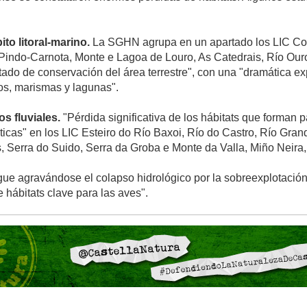
to litoral-marino.
La SGHN agrupa en un apartado los LIC Co
indo-Carnota, Monte e Lagoa de Louro, As Catedrais, Río Ouro
tado de conservación del área terrestre", con una "dramática e
os, marismas y lagunas".
s fluviales.
"Pérdida significativa de los hábitats que forman pa
cas" en los LIC Esteiro do Río Baxoi, Río do Castro, Río Grande
, Serra do Suido, Serra da Groba e Monte da Valla, Miño Neir
ue agravándose el colapso hidrológico por la sobreexplotación
 hábitats clave para las aves".