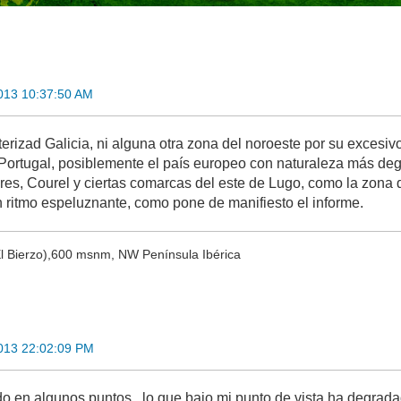
013 10:37:50 AM
rizad Galicia, ni alguna otra zona del noroeste por su excesivo
 Portugal, posiblemente el país europeo con naturaleza más de
res, Courel y ciertas comarcas del este de Lugo, como la zona 
ritmo espeluznante, como pone de manifiesto el informe.
(El Bierzo),600 msnm, NW Península Ibérica
013 22:02:09 PM
o en algunos puntos...lo que bajo mi punto de vista ha degradad