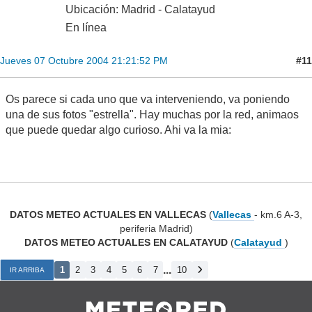
Ubicación: Madrid - Calatayud
En línea
#11
Jueves 07 Octubre 2004 21:21:52 PM
Os parece si cada uno que va interveniendo, va poniendo
una de sus fotos "estrella". Hay muchas por la red, animaos
que puede quedar algo curioso. Ahi va la mia:
DATOS METEO ACTUALES EN VALLECAS
(
Vallecas
- km.6 A-3,
periferia Madrid)
DATOS METEO ACTUALES EN CALATAYUD
(
Calatayud
)
...
1
2
3
4
5
6
7
10
IR ARRIBA