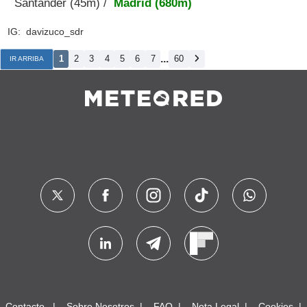
Santander (45m) /
Madrid (680m)
IG: davizuco_sdr
...
1
2
3
4
5
6
7
60
IR ARRIBA
Contacto
Sobre Nosotros
FAQ
Nota Legal
Cookies