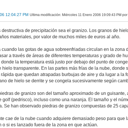
006 12:04:27 PM
Ultima modificación
: Miércoles 11 Enero 2006 19:09:43 PM p
 destructiva de precipitación sea el granizo. Los granos de hie
ños materiales, por valor de muchos miles de euros al año.
a cuando las gotas de agua sobreenfriadas circulan en la zona d
sar a través de áreas de diferentes temperaturas y grado de hu
s donde la temperatura está justo por debajo del punto de cong
 hielo transparente. En las partes más frías de la nube, dond
 rápida que quedan atrapadas burbujas de aire y da lugar a la 
ano de hielo se derrite y se congela sucesivamente según cambi
 piedras de granizo son del tamaño aproximado de un guisante,
 golf (pedrisco), incluso como una naranja. El tamaño y el n
ta. Se han observado piedras de granizo compuestas de 25 cap
nte cae de la nube cuando adquiere demasiado peso para que la
an o si es lanzado fuera de la zona en que actúan.