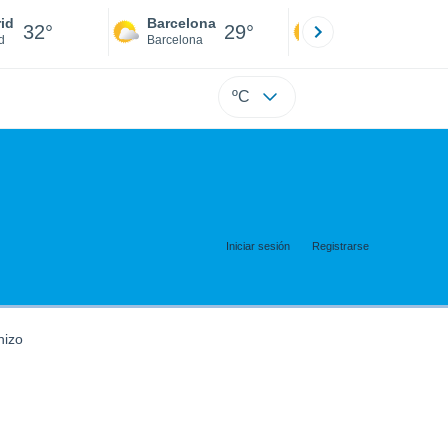
id
Barcelona
Sevilla
32°
29°
34°
d
Barcelona
Sevilla
ºC
Iniciar sesión
Registrarse
nizo