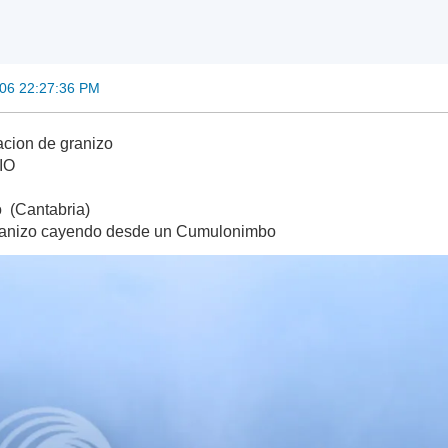
006 22:27:36 PM
acion de granizo
IO
o (Cantabria)
granizo cayendo desde un Cumulonimbo