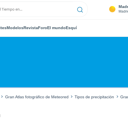
Madr
Madri
ites
Modelos
Revista
Foro
El mundo
Esquí
Gran Atlas fotográfico de Meteored
Tipos de precipitación
Gra
M