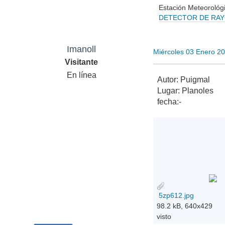
Estación Meteorológi
DETECTOR DE RA
Vigilan
Imanoll
Miércoles 03 Enero 2
Visitante
En línea
Autor: Puigmal
Lugar: Planoles
fecha:-
5zp612.jpg
98.2 kB, 640x429
visto