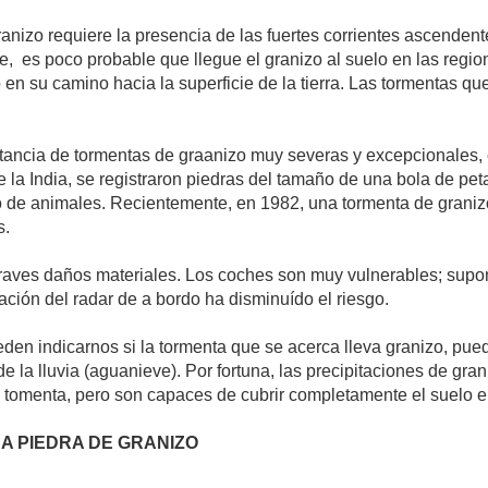
ranizo requiere la presencia de las fuertes corrientes ascenden
e, es poco probable que llegue el granizo al suelo en las region
o en su camino hacia la superficie de la tierra. Las tormentas 
stancia de tormentas de graanizo muy severas y excepcionales, 
de la India, se registraron piedras del tamaño de una bola de 
 de animales. Recientemente, en 1982, una tormenta de graniz
s.
raves daños materiales. Los coches son muy vulnerables; supon
ación del radar de a bordo ha disminuído el riesgo.
den indicarnos si la tormenta que se acerca lleva granizo, pued
e la lluvia (aguanieve). Por fortuna, las precipitaciones de gr
 tomenta, pero son capaces de cubrir completamente el suelo e
A PIEDRA DE GRANIZO