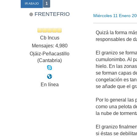
1
IR ABAJO
FRENTEFRIO
Miércoles 11 Enero 2
Quizá la forma más
Cb Incus
responsables de da
Mensajes: 4,980
El granizo se form
Ojáiz-Peñacastillo
cumulonimbo. Al pa
(Cantabria)
hielo. En las zona
se forman capas de
congelación es tan
En línea
se añade que el gr
Por lo general las
como una pelota de
la nube de tormen
El granizo finalme
si éstas se debilit