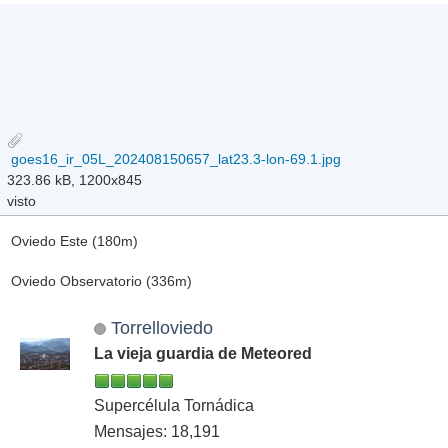
goes16_ir_05L_202408150657_lat23.3-lon-69.1.jpg
323.86 kB, 1200x845
visto
Oviedo Este (180m)
Oviedo Observatorio (336m)
Torrelloviedo
La vieja guardia de Meteored
Supercélula Tornádica
Mensajes: 18,191