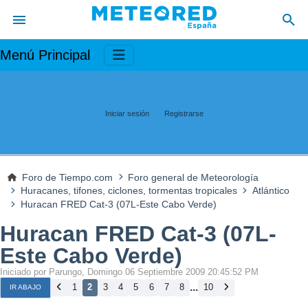
Menú Principal
Iniciar sesión
Registrarse
Foro de Tiempo.com
Foro general de Meteorología
Huracanes, tifones, ciclones, tormentas tropicales
Atlántico
Huracan FRED Cat-3 (07L-Este Cabo Verde)
Huracan FRED Cat-3 (07L-
Este Cabo Verde)
Iniciado por Parungo, Domingo 06 Septiembre 2009 20:45:52 PM
...
1
2
3
4
5
6
7
8
10
IR ABAJO