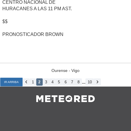
CENTRO NACIONAL DE
HURACANES A LAS 11 PM AST.
$$
PRONOSTICADOR BROWN
Ourense - Vigo
...
1
2
3
4
5
6
7
8
10
IR ARRIBA