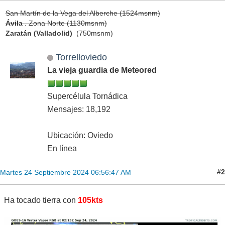
San Martín de la Vega del Alberche (1524msnm)
Ávila
. Zona Norte (1130msnm)
Zaratán (Valladolid)
(750msnm)
Torrelloviedo
La vieja guardia de Meteored
Supercélula Tornádica
Mensajes: 18,192
Ubicación: Oviedo
En línea
#2
Martes 24 Septiembre 2024 06:56:47 AM
Ha tocado tierra con
105kts