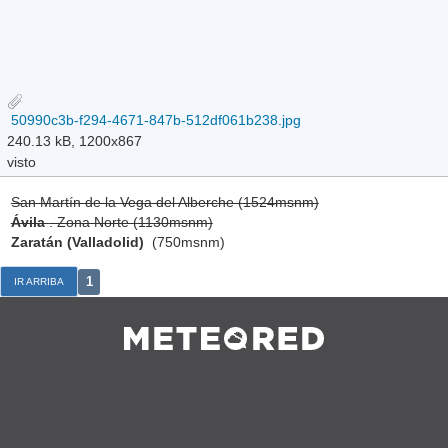
50990c3b-f294-4671-847b-512df061b238.jpg
240.13 kB, 1200x867
visto
San Martín de la Vega del Alberche (1524msnm)
Ávila
. Zona Norte (1130msnm)
Zaratán (Valladolid)
(750msnm)
1
IR ARRIBA