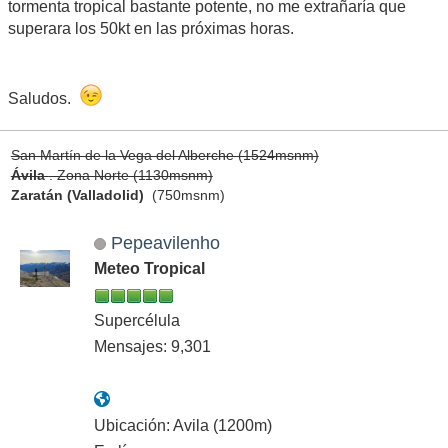
tormenta tropical bastante potente, no me extrañaría que
superara los 50kt en las próximas horas.
Saludos.
San Martín de la Vega del Alberche (1524msnm)
Ávila
. Zona Norte (1130msnm)
Zaratán (Valladolid)
(750msnm)
Pepeavilenho
Meteo Tropical
Supercélula
Mensajes: 9,301
Ubicación: Avila (1200m)