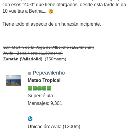
con esos "40kt" que tiene otorgados, desde esta tarde le da
10 vueltas a Bertha...
Tiene todo el aspecto de un huracán incipiente.
San Martín de la Vega del Alberche (1524msnm)
Ávila
. Zona Norte (1130msnm)
Zaratán (Valladolid)
(750msnm)
Pepeavilenho
Meteo Tropical
Supercélula
Mensajes: 9,301
Ubicación: Avila (1200m)