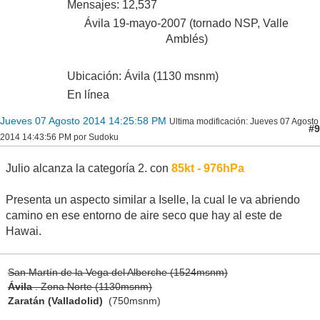
Mensajes: 12,537
Ávila 19-mayo-2007 (tornado NSP, Valle
Amblés)
Ubicación: Ávila (1130 msnm)
En línea
Jueves 07 Agosto 2014 14:25:58 PM
Ultima modificación
: Jueves 07 Agosto
#9
2014 14:43:56 PM por Sudoku
Julio alcanza la categoría 2. con
85kt - 976hPa
Presenta un aspecto similar a Iselle, la cual le va abriendo
camino en ese entorno de aire seco que hay al este de
Hawai.
San Martín de la Vega del Alberche (1524msnm)
Ávila
. Zona Norte (1130msnm)
Zaratán (Valladolid)
(750msnm)