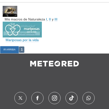
Mis macros de Naturaleza
I
,
II
y
III
Mariposas por la vida
1
IR ARRIBA