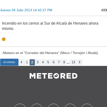
#23
Jueves 04 Julio 2013 14:42:27 PM
Incendio en los cerros al Sur de Alcalá de Henares ahora
mismo.
Alistano en el "Corredor del Henares" (Meco / Torrejón / Alcalá).
...
1
2
3
4
5
6
7
8
13
IR ARRIBA