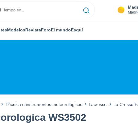
Madr
Madri
ites
Modelos
Revista
Foro
El mundo
Esquí
Técnica e instrumentos meteorológicos
Lacrosse
La Crosse E
eorologica WS3502