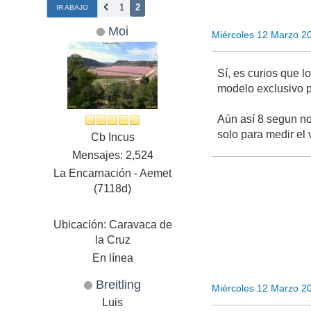
1
2
IR ABAJO
Moi
Miércoles 12 Marzo 2
Sí, es curios que l
modelo exclusivo p
Aún así 8 segun no
solo para medir el
Cb Incus
Mensajes: 2,524
La Encarnación - Aemet
(7118d)
Ubicación: Caravaca de
la Cruz
En línea
Breitling
Miércoles 12 Marzo 2
Luis