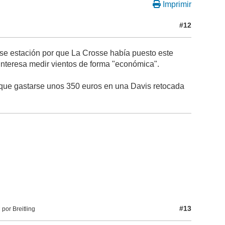
Imprimir
#12
puese estación por que La Crosse había puesto este
 interesa medir vientos de forma "económica".
r que gastarse unos 350 euros en una Davis retocada
#13
por Breitling