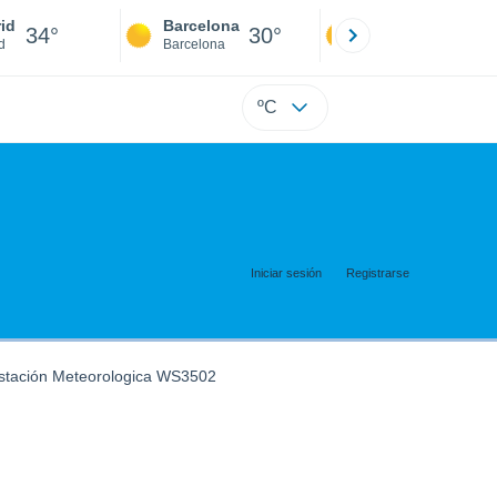
id
Barcelona
Sevilla
34°
30°
36°
d
Barcelona
Sevilla
ºC
Iniciar sesión
Registrarse
stación Meteorologica WS3502