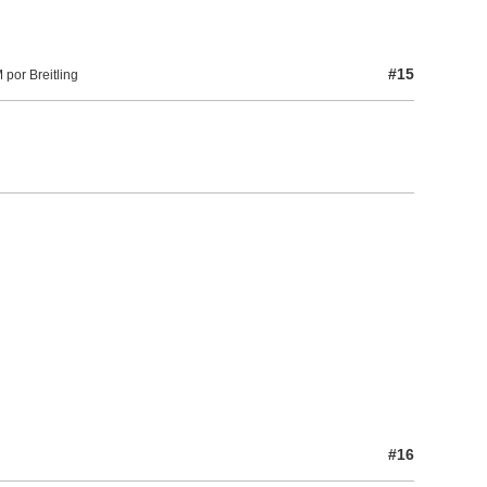
#15
por Breitling
#16