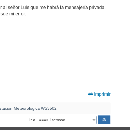
r al señor Luis que me habrá la mensajería privada,
sde mi error.
Imprimir
stación Meteorologica WS3502
Ir a