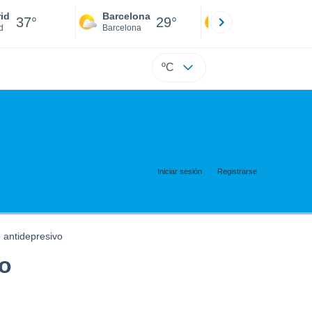
id
Barcelona
Sevilla
37°
29°
38°
d
Barcelona
Sevilla
ºC
Iniciar sesión
Registrarse
 antidepresivo
vo