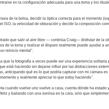
rarse en la configuración adecuada para una toma y los ritual
mara de la bolsa, decidir la óptica correcta para el momento (s
 el ISO, la velocidad de obturación y decidir la composición co
rado que salir al aire libre ― continúa Craig― disfrutar de la 
cos de la toma y realizar el disparo realmente puede ayudar a a
un reinicio mental".
sa que la fotografía a veces puede ser una experiencia solitaria 
 que está haciendo sin dejarse influir por las distracciones ext
las, anticipando qué es lo que podría capturar con mi cámara e
l momento y realmente apreciar lo que estoy haciendo".
a cuando vuelve uno vuelve a casa, cuenta dónde ha estado y 
 feliz y bailando con una sonrisa en la cara, sino que simpleme