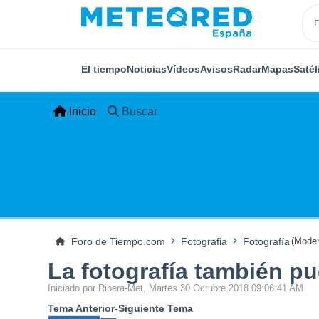
El tiempo
Noticias
Vídeos
Avisos
Radar
Mapas
Satél
Inicio
Buscar
Foro de Tiempo.com
Fotografia
Fotografía
(Moder
La fotografía también p
Iniciado por Ribera-Met, Martes 30 Octubre 2018 09:06:41 AM
Tema Anterior
-
Siguiente Tema