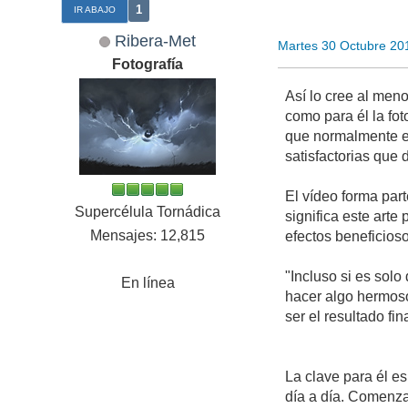
1
IR ABAJO
Ribera-Met
Martes 30 Octubre 20
Fotografía
Así lo cree al meno
como para él la fot
que normalmente es
satisfactorias que 
El vídeo forma part
Supercélula Tornádica
significa este arte
Mensajes: 12,815
efectos beneficioso
"Incluso si es solo
En línea
hacer algo hermoso
ser el resultado f
La clave para él es
día a día. Comenza