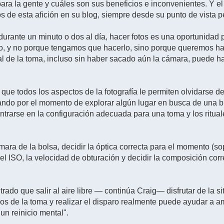
 para la gente y cuáles son sus beneficios e inconvenientes. Y e
s de esta afición en su blog, siempre desde su punto de vista p
 durante un minuto o dos al día, hacer fotos es una oportunidad
, y no porque tengamos que hacerlo, sino porque queremos hacer
inal de la toma, incluso sin haber sacado aún la cámara, puede 
 que todos los aspectos de la fotografía le permiten olvidarse d
ndo por el momento de explorar algún lugar en busca de una bue
rarse en la configuración adecuada para una toma y los ritual
mara de la bolsa, decidir la óptica correcta para el momento (s
 el ISO, la velocidad de obturación y decidir la composición co
rado que salir al aire libre ― continúa Craig― disfrutar de la 
cos de la toma y realizar el disparo realmente puede ayudar a a
un reinicio mental".