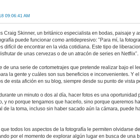
18 09:06:41 AM
s Craig Skinner, un británico especialista en bodas, paisaje y 
ografía puede funcionar como antidepresivo: "Para mí, la fotogr
 difícil de encontrar en la vida cotidiana. Este tipo de liber
disfrutar de unas cervezas o de un atracón de series en Netflix".
e de una serie de cortometrajes que pretende realizar bajo el le
 para la gente y cuáles son sus beneficios e inconvenientes. Y e
s de esta afición en su blog, siempre desde su punto de vista p
 durante un minuto o dos al día, hacer fotos es una oportunidad
, y no porque tengamos que hacerlo, sino porque queremos hacer
inal de la toma, incluso sin haber sacado aún la cámara, puede 
 que todos los aspectos de la fotografía le permiten olvidarse de
ndo por el momento de explorar algún lugar en busca de una bue