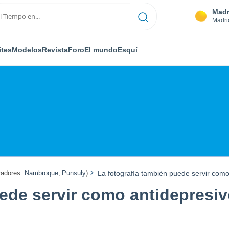
Madr
Madri
ites
Modelos
Revista
Foro
El mundo
Esquí
adores:
Nambroque
,
Punsuly
)
La fotografía también puede servir como
uede servir como antidepresi