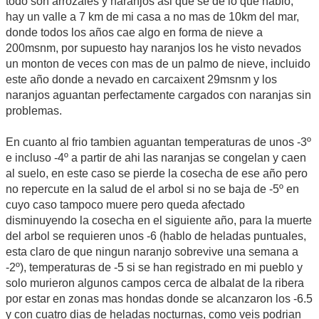
todo son arrozales y naranjos asi que se de lo que hablo,
hay un valle a 7 km de mi casa a no mas de 10km del mar,
donde todos los años cae algo en forma de nieve a
200msnm, por supuesto hay naranjos los he visto nevados
un monton de veces con mas de un palmo de nieve, incluido
este año donde a nevado en carcaixent 29msnm y los
naranjos aguantan perfectamente cargados con naranjas sin
problemas.
En cuanto al frio tambien aguantan temperaturas de unos -3º
e incluso -4º a partir de ahi las naranjas se congelan y caen
al suelo, en este caso se pierde la cosecha de ese año pero
no repercute en la salud de el arbol si no se baja de -5º en
cuyo caso tampoco muere pero queda afectado
disminuyendo la cosecha en el siguiente año, para la muerte
del arbol se requieren unos -6 (hablo de heladas puntuales,
esta claro de que ningun naranjo sobrevive una semana a
-2º), temperaturas de -5 si se han registrado en mi pueblo y
solo murieron algunos campos cerca de albalat de la ribera
por estar en zonas mas hondas donde se alcanzaron los -6.5
y con cuatro dias de heladas nocturnas, como veis podrian