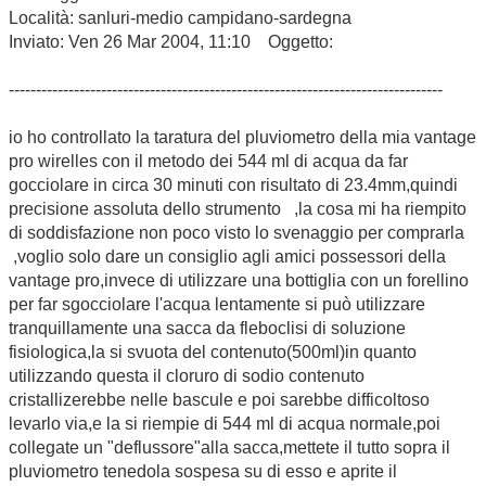
Località: sanluri-medio campidano-sardegna
Inviato: Ven 26 Mar 2004, 11:10 Oggetto:
--------------------------------------------------------------------------------
io ho controllato la taratura del pluviometro della mia vantage
pro wirelles con il metodo dei 544 ml di acqua da far
gocciolare in circa 30 minuti con risultato di 23.4mm,quindi
precisione assoluta dello strumento ,la cosa mi ha riempito
di soddisfazione non poco visto lo svenaggio per comprarla
,voglio solo dare un consiglio agli amici possessori della
vantage pro,invece di utilizzare una bottiglia con un forellino
per far sgocciolare l'acqua lentamente si può utilizzare
tranquillamente una sacca da fleboclisi di soluzione
fisiologica,la si svuota del contenuto(500ml)in quanto
utilizzando questa il cloruro di sodio contenuto
cristallizerebbe nelle bascule e poi sarebbe difficoltoso
levarlo via,e la si riempie di 544 ml di acqua normale,poi
collegate un "deflussore"alla sacca,mettete il tutto sopra il
pluviometro tenedola sospesa su di esso e aprite il