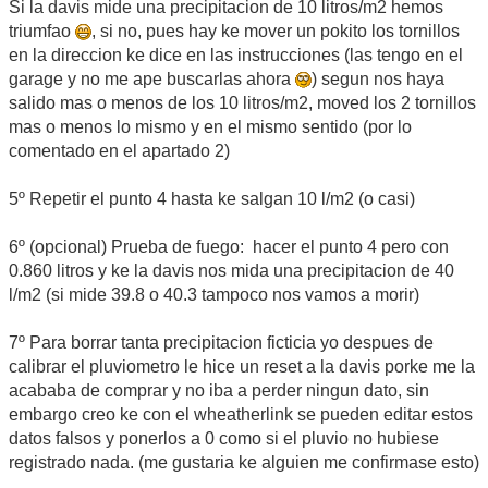
Si la davis mide una precipitacion de 10 litros/m2 hemos
triumfao
, si no, pues hay ke mover un pokito los tornillos
en la direccion ke dice en las instrucciones (las tengo en el
garage y no me ape buscarlas ahora
) segun nos haya
salido mas o menos de los 10 litros/m2, moved los 2 tornillos
mas o menos lo mismo y en el mismo sentido (por lo
comentado en el apartado 2)
5º Repetir el punto 4 hasta ke salgan 10 l/m2 (o casi)
6º (opcional) Prueba de fuego: hacer el punto 4 pero con
0.860 litros y ke la davis nos mida una precipitacion de 40
l/m2 (si mide 39.8 o 40.3 tampoco nos vamos a morir)
7º Para borrar tanta precipitacion ficticia yo despues de
calibrar el pluviometro le hice un reset a la davis porke me la
acababa de comprar y no iba a perder ningun dato, sin
embargo creo ke con el wheatherlink se pueden editar estos
datos falsos y ponerlos a 0 como si el pluvio no hubiese
registrado nada. (me gustaria ke alguien me confirmase esto)