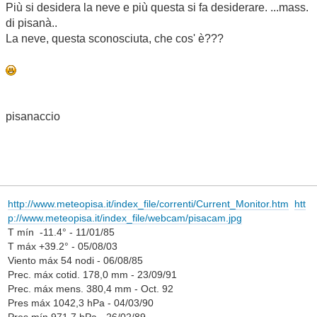
Più si desidera la neve e più questa si fa desiderare. ...mass.
di pisanà..
La neve, questa sconosciuta, che cos' è???
pisanaccio
http://www.meteopisa.it/index_file/correnti/Current_Monitor.htm
htt
p://www.meteopisa.it/index_file/webcam/pisacam.jpg
T mín -11.4° - 11/01/85
T máx +39.2° - 05/08/03
Viento máx 54 nodi - 06/08/85
Prec. máx cotid. 178,0 mm - 23/09/91
Prec. máx mens. 380,4 mm - Oct. 92
Pres máx 1042,3 hPa - 04/03/90
Pres mín 971,7 hPa - 26/02/89