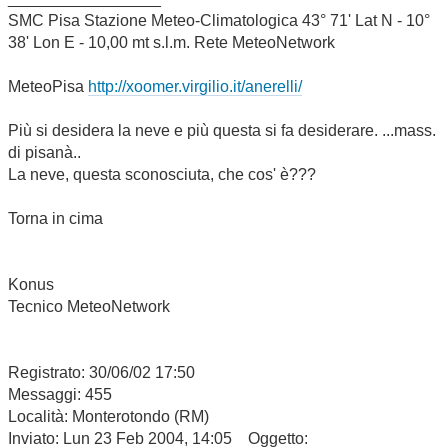
SMC Pisa Stazione Meteo-Climatologica 43° 71' Lat N - 10°
38' Lon E - 10,00 mt s.l.m. Rete MeteoNetwork
MeteoPisa
http://xoomer.virgilio.it/anerelli/
Più si desidera la neve e più questa si fa desiderare. ...mass.
di pisanà..
La neve, questa sconosciuta, che cos' è???
Torna in cima
Konus
Tecnico MeteoNetwork
Registrato: 30/06/02 17:50
Messaggi: 455
Località: Monterotondo (RM)
Inviato: Lun 23 Feb 2004, 14:05 Oggetto: