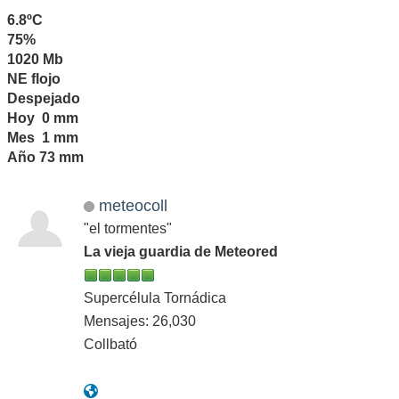
6.8ºC
75%
1020 Mb
NE flojo
Despejado
Hoy 0 mm
Mes 1 mm
Año 73 mm
meteocoll
"el tormentes"
La vieja guardia de Meteored
Supercélula Tornádica
Mensajes: 26,030
Collbató