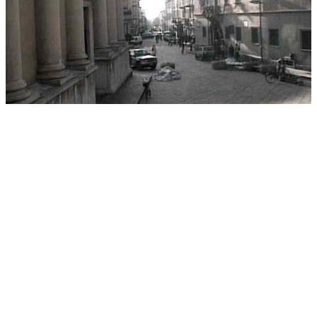
Buona giornata a tutti quanti e auguri a tutti i papa´ !!
kanho
Cb Incus
Mensajes: 4,048