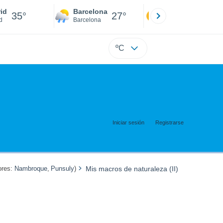
id
Barcelona
Sevilla
35°
27°
36°
d
Barcelona
Sevilla
ºC
Iniciar sesión
Registrarse
res:
Nambroque
,
Punsuly
)
Mis macros de naturaleza (II)