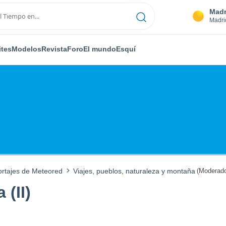
Madr
Madri
ites
Modelos
Revista
Foro
El mundo
Esquí
ortajes de Meteored
Viajes, pueblos, naturaleza y montaña
(Moderado
 (II)