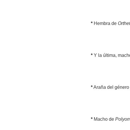
*
Hembra de
Orthe
*
Y la última, mac
*
Araña del géner
*
Macho de
Polyom