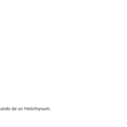
ibando de un
Helichrysum
: