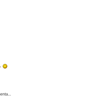
do
enta...