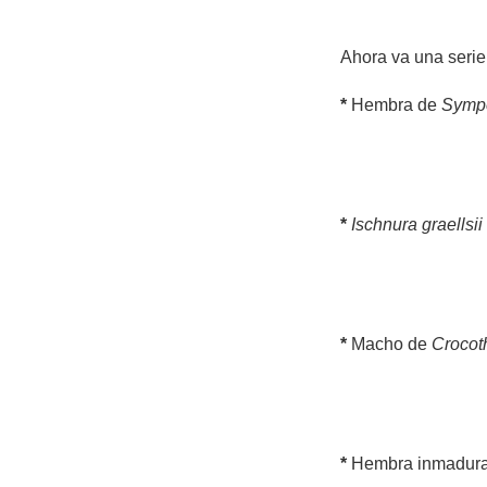
Ahora va una serie 
*
Hembra de
Sympe
*
Ischnura graellsii
*
Macho de
Crocot
*
Hembra inmadur