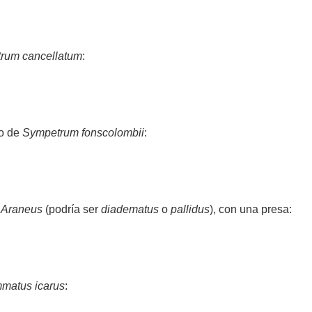
trum cancellatum
:
ho de
Sympetrum fonscolombii
:
o
Araneus
(podría ser
diadematus
o
pallidus
), con una presa:
matus icarus
: