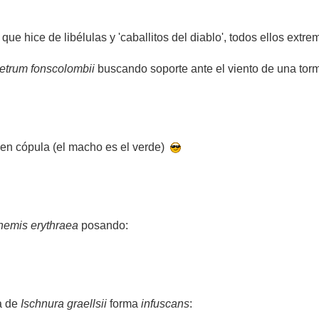
que hice de libélulas y 'caballitos del diablo', todos ellos ext
trum fonscolombii
buscando soporte ante el viento de una tor
en cópula (el macho es el verde)
hemis erythraea
posando:
a de
Ischnura graellsii
forma
infuscans
: