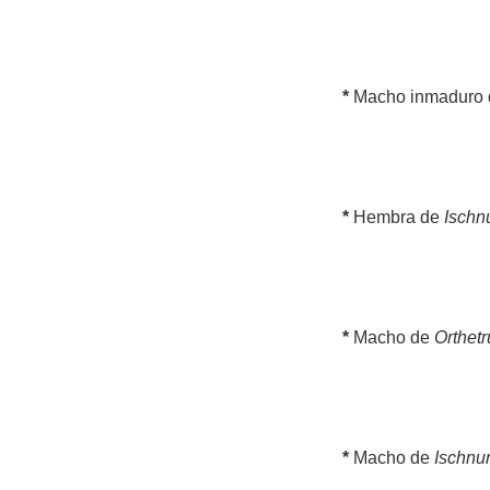
*
Macho inmaduro
*
Hembra de
Ischnu
*
Macho de
Orthet
*
Macho de
Ischnur