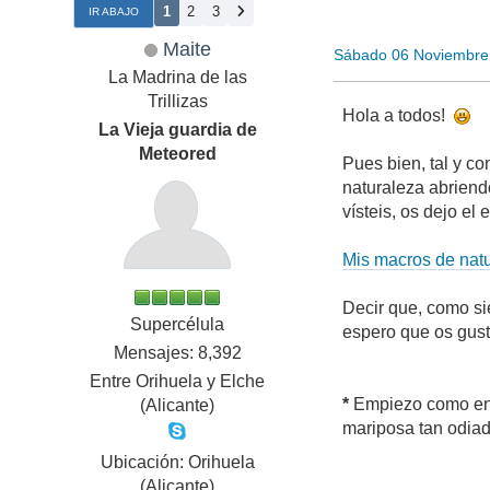
1
2
3
IR ABAJO
Maite
Sábado 06 Noviembre
La Madrina de las
Trillizas
Hola a todos!
La Vieja guardia de
Meteored
Pues bien, tal y c
naturaleza abriend
vísteis, os dejo el 
Mis macros de natu
Decir que, como si
Supercélula
espero que os gust
Mensajes: 8,392
Entre Orihuela y Elche
*
Empiezo como en e
(Alicante)
mariposa tan odia
Ubicación: Orihuela
(Alicante)