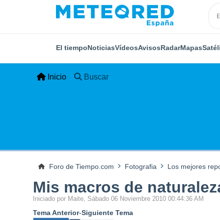
El tiempo
Noticias
Vídeos
Avisos
Radar
Mapas
Satél
Inicio
Buscar
Foro de Tiempo.com
Fotografia
Los mejores rep
Mis macros de naturaleza
Iniciado por Maite, Sábado 06 Noviembre 2010 00:44:36 AM
Tema Anterior
-
Siguiente Tema