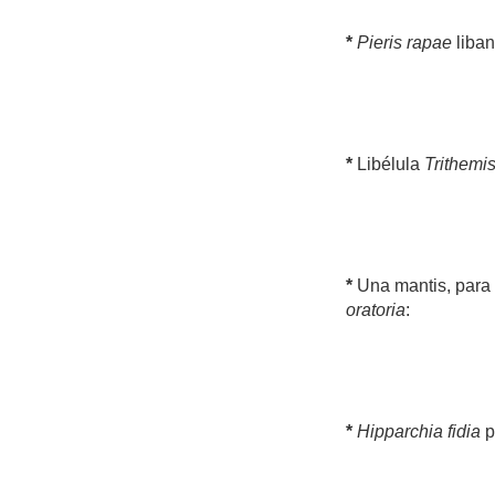
*
Pieris rapae
liban
*
Libélula
Trithemi
*
Una mantis, para
oratoria
:
*
Hipparchia fidia
p