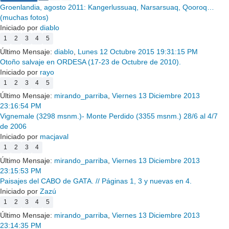
Groenlandia, agosto 2011: Kangerlussuaq, Narsarsuaq, Qooroq…
(muchas fotos)
Iniciado por
diablo
1
2
3
4
5
Último Mensaje:
diablo
,
Lunes 12 Octubre 2015 19:31:15 PM
Otoño salvaje en ORDESA (17-23 de Octubre de 2010).
Iniciado por
rayo
1
2
3
4
5
Último Mensaje:
mirando_parriba
,
Viernes 13 Diciembre 2013
23:16:54 PM
Vignemale (3298 msnm.)- Monte Perdido (3355 msnm.) 28/6 al 4/7
de 2006
Iniciado por
macjaval
1
2
3
4
Último Mensaje:
mirando_parriba
,
Viernes 13 Diciembre 2013
23:15:53 PM
Paisajes del CABO de GATA. // Páginas 1, 3 y nuevas en 4.
Iniciado por
Zazú
1
2
3
4
5
Último Mensaje:
mirando_parriba
,
Viernes 13 Diciembre 2013
23:14:35 PM