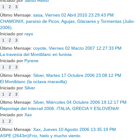
Iniciado por
Santo Reino
1
2
3
Último Mensaje:
sasa
,
Viernes 02 Abril 2010 23:29:43 PM
CHAMONIX, paraíso de Picos, Agujas, Glaciares y Tormentas (Julio-
2006).
Iniciado por
rayo
1
2
3
Último Mensaje:
coyote
,
Viernes 02 Marzo 2007 12:27:33 PM
La travesía del Montblanc en funivia
Iniciado por
Pyrene
1
2
3
Último Mensaje:
Silver
,
Martes 17 Octubre 2006 23:08:12 PM
El Montblanc (la octava maravilla)
Iniciado por
Silver
1
2
3
Último Mensaje:
Silver
,
Miércoles 04 Octubre 2006 19:12:17 PM
Reportaje del Interrail 2006: ITALIA, GRECIA Y ESLOVENIA!
Iniciado por
Xax
1
2
Último Mensaje:
Xax
,
Jueves 10 Agosto 2006 13:35:19 PM
ASPE (2643m)Frio, hielo y mucho viento.