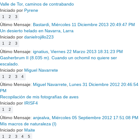
Valle de Tor, caminos de contrabando
Iniciado por
Pyrene
1
2
3
Último Mensaje:
Bastardi
,
Miércoles 11 Diciembre 2013 20:49:47 PM
Un desierto helado en Navarra, Larra
Iniciado por
danielrojillo223
1
2
3
Último Mensaje:
ignatius
,
Viernes 22 Marzo 2013 18:31:23 PM
Gasherbrum II (8.035 m). Cuando un ochomil no quiere ser
escalado.
Iniciado por
Miguel Navarrete
1
2
3
4
Último Mensaje:
Miguel Navarrete
,
Lunes 31 Diciembre 2012 20:46:54
PM
Recopilación de mis fotografías de aves
Iniciado por
IRISF4
1
2
Último Mensaje:
anjealva
,
Miércoles 05 Septiembre 2012 17:51:08 PM
Mis macros de naturaleza (I)
Iniciado por
Maite
1
2
3
4
5