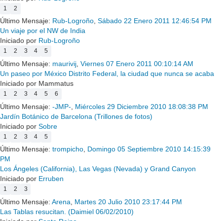
1
2
Último Mensaje:
Rub-Logroño
,
Sábado 22 Enero 2011 12:46:54 PM
Un viaje por el NW de India
Iniciado por
Rub-Logroño
1
2
3
4
5
Último Mensaje:
maurivij
,
Viernes 07 Enero 2011 00:10:14 AM
Un paseo por México Distrito Federal, la ciudad que nunca se acaba
Iniciado por Mammatus
1
2
3
4
5
6
Último Mensaje:
-JMP-
,
Miércoles 29 Diciembre 2010 18:08:38 PM
Jardín Botánico de Barcelona (Trillones de fotos)
Iniciado por
Sobre
1
2
3
4
5
Último Mensaje:
trompicho
,
Domingo 05 Septiembre 2010 14:15:39
PM
Los Ángeles (California), Las Vegas (Nevada) y Grand Canyon
Iniciado por
Erruben
1
2
3
Último Mensaje:
Arena
,
Martes 20 Julio 2010 23:17:44 PM
Las Tablas resucitan. (Daimiel 06/02/2010)