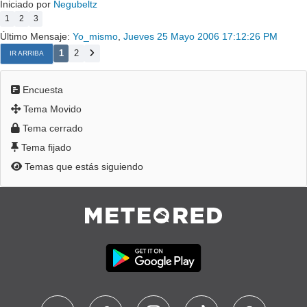
Iniciado por
Negubeltz
1
2
3
Último Mensaje:
Yo_mismo
,
Jueves 25 Mayo 2006 17:12:26 PM
1
2
IR ARRIBA
Encuesta
Tema Movido
Tema cerrado
Tema fijado
Temas que estás siguiendo