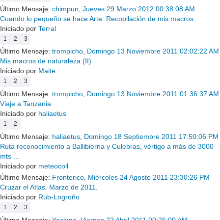
Último Mensaje:
chimpun
,
Jueves 29 Marzo 2012 00:38:08 AM
Cuando lo pequeño se hace Arte. Recopilación de mis macros.
Iniciado por
Terral
1
2
3
Último Mensaje:
trompicho
,
Domingo 13 Noviembre 2011 02:02:22 AM
Mis macros de naturaleza (II)
Iniciado por
Maite
1
2
3
Último Mensaje:
trompicho
,
Domingo 13 Noviembre 2011 01:36:37 AM
Viaje a Tanzania
Iniciado por
haliaetus
1
2
Último Mensaje:
haliaetus
,
Domingo 18 Septiembre 2011 17:50:06 PM
Ruta reconocimiento a Ballibierna y Culebras, vértigo a más de 3000
mts ...
Iniciado por
meteocoll
Último Mensaje:
Fronterico
,
Miércoles 24 Agosto 2011 23:30:26 PM
Cruzar el Atlas. Marzo de 2011.
Iniciado por
Rub-Logroño
1
2
3
Último Mensaje:
Yeclano
,
Viernes 22 Abril 2011 00:26:09 AM