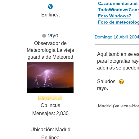
Cazatormentas.net
TodoWindows7.co
En línea
Foro Windows7
Foro de meteorolo
rayo
Domingo 18 Abril 200
Observador de
Meteorología La vieja
Aquí también se es
guardia de Meteored
para fotografíar ra
además se pueden 
Saludos,
rayo.
Cb Incus
Madrid (Vallecas-Ho
Mensajes: 2,830
Ubicación: Madrid
En línea