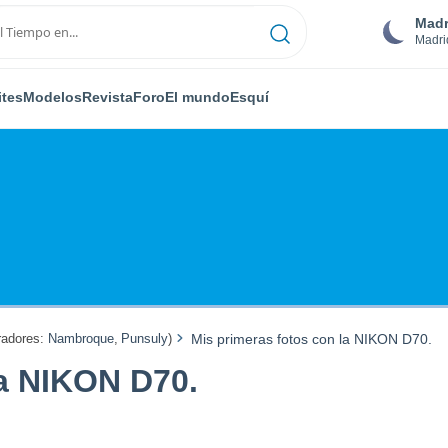
Madr
Madri
ites
Modelos
Revista
Foro
El mundo
Esquí
adores:
Nambroque
,
Punsuly
)
Mis primeras fotos con la NIKON D70.
la NIKON D70.