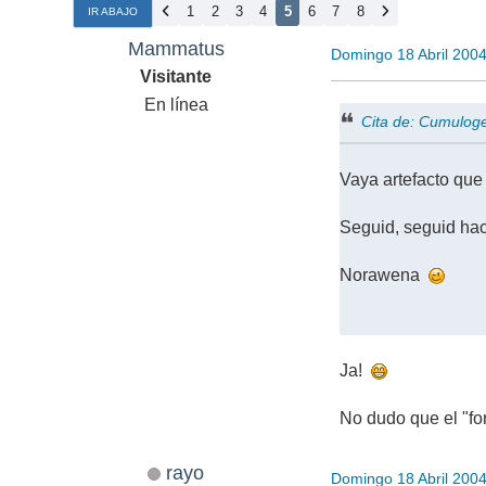
1
2
3
4
5
6
7
8
IR ABAJO
Mammatus
Domingo 18 Abril 200
Visitante
En línea
Cita de: Cumuloge
Vaya artefacto que
Seguid, seguid hac
Norawena
Ja!
No dudo que el "for
rayo
Domingo 18 Abril 200