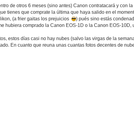
tro de otros 6 meses (sino antes) Canon contratacará y con l
 que tienes que comprate la última que haya salido en el momen
on, (a frier gaitas los prejuicios
) pués sino estás condenad
 me hubiera comprado la Canon EOS-1D o la Canon EOS-10D, una
otos, estos días casi no hay nubes (salvo las virgas de la sema
ado. En cuanto que reuna unas cuantas fotos decentes de nub