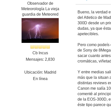
Observador de
Meteorología La vieja
Bueno, la verdad e
guardia de Meteored
del Atletico de M
300D desde un pri
dudas, ya que ésta
apetecibles.
Pero como podeís c
de Sony de 8MegaPi
Cb Incus
sacar cuanto antes 
Mensajes: 2,830
cromáticas, viñetad
Y entre medias sal
Ubicación: Madrid
más que la situan
En línea
distintas reviews 
Canon me salía 10
comenté al principi
de la EOS-300D, es
éste tipo parece q