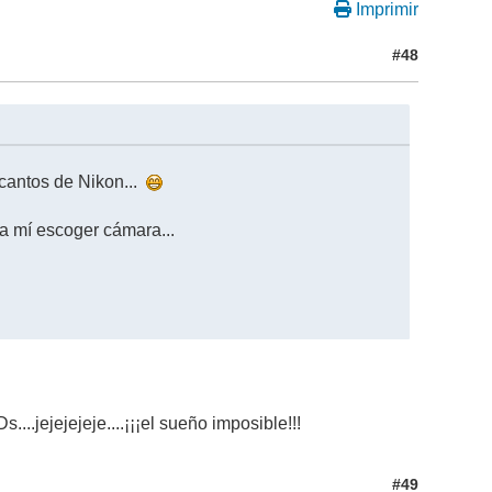
Imprimir
#48
ncantos de Nikon...
a mí escoger cámara...
..jejejejeje....¡¡¡el sueño imposible!!!
#49
o