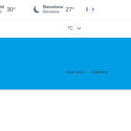
id
Barcelona
Sevilla
30°
27°
29°
d
Barcelona
Sevilla
ºC
Iniciar sesión
Registrarse