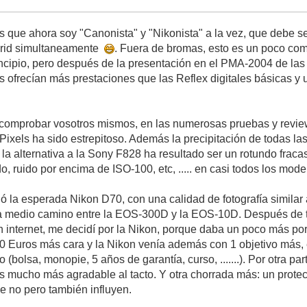
s que ahora soy "Canonista" y "Nikonista" a la vez, que debe se
adrid simultaneamente
. Fuera de bromas, esto es un poco com
ncipio, pero después de la presentación en el PMA-2004 de la
s ofrecían más prestaciones que las Reflex digitales básicas y
omprobar vosotros mismos, en las numerosas pruebas y review
xels ha sido estrepitoso. Además la precipitación de todas las
la alternativa a la Sony F828 ha resultado ser un rotundo fracas
o, ruido por encima de ISO-100, etc, ..... en casi todos los mod
ió la esperada Nikon D70, con una calidad de fotografía simil
 a medio camino entre la EOS-300D y la EOS-10D. Después de 
en internet, me decidí por la Nikon, porque daba un poco más p
0 Euros más cara y la Nikon venía además con 1 objetivo más,
o (bolsa, monopie, 5 años de garantía, curso, .......). Por otra p
 mucho más agradable al tacto. Y otra chorrada más: un protect
ue no pero también influyen.