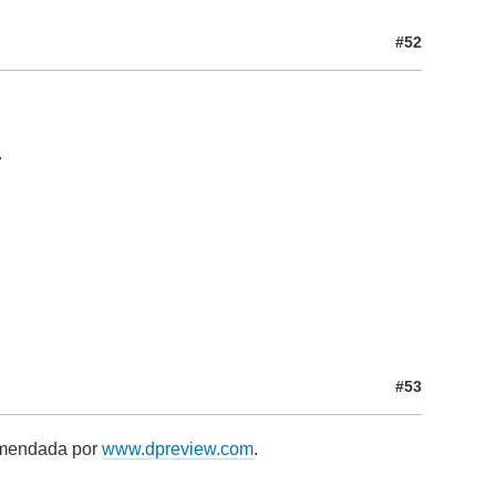
#52
.
#53
mendada por
www.dpreview.com
.