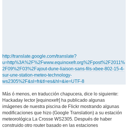
http://translate.google.com/translate?
u=http%3A%2F%2Fwww.equinoxefr.org%2Fpost%2F2011%
2F09%2F03%2Fajout-dune-liaison-sans-fils-xbee-802-15-4-
sur-une-station-meteo-technology-
ws2305%2F&sl=fr&tl=es&hl=&ie=UTF-8
Más ó menos, en traducción chapucera, dice lo siguiente:
Hackaday lector [equinoxefr] ha publicado algunas
imágenes de nuestra piscina de Flickr mostrando algunas
modificaciones que hizo (Google Translation) a su estación
meteorológica La Crosse WS2305. Después de haber
construido otro router basado en las estaciones