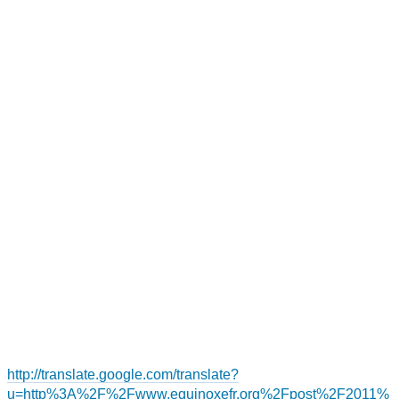
http://translate.google.com/translate?
u=http%3A%2F%2Fwww.equinoxefr.org%2Fpost%2F2011%