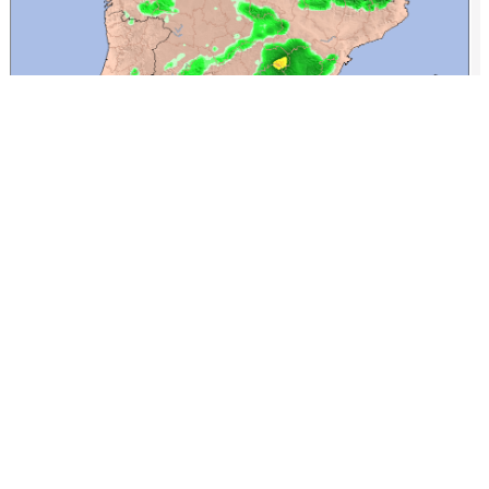
Montiel, Ciudad Real (900 msnm).
https://www.wunderground.com/dashboard/pws/IMONTI29
https://www.meteoclimatic.net/perfil/ESCLM1300000013326A
Jose Bera
Supercélula