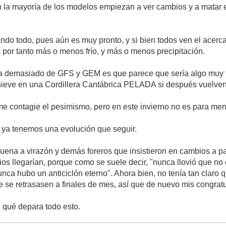
n la mayoría de los modelos empiezan a ver cambios y a matar el
ando todo, pues aún es muy pronto, y si bien todos ven el acerc
por tanto más o menos frío, y más o menos precipitación.
a demasiado de GFS y GEM es que parece que sería algo muy f
 nieve en una Cordillera Cantábrica PELADA si después vuelven l
e contagie el pesimismo, pero en este invierno no es para me
 ya tenemos una evolución que seguir.
buena a virazón y demás foreros que insistieron en cambios a p
ios llegarían, porque como se suele decir, "nunca llovió que n
unca hubo un anticiclón eterno". Ahora bien, no tenía tan claro
se retrasasen a finales de mes, así que de nuevo mis congrat
n qué depara todo esto.