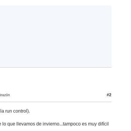
#2
irazón
a run control).
 lo que llevamos de invierno...tampoco es muy difícil