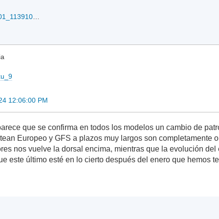
Screenshot_20240201_113910_Chrome.jpg
ia
ixu_9
24 12:06:00 PM
rece que se confirma en todos los modelos un cambio de patrón
ntean Europeo y GFS a plazos muy largos son completamente op
res nos vuelve la dorsal encima, mientras que la evolución del
ue este último esté en lo cierto después del enero que hemos te