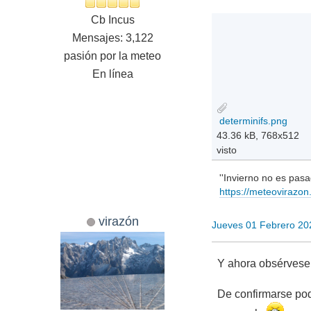
Cb Incus
Mensajes: 3,122
pasión por la meteo
En línea
determinifs.png
43.36 kB, 768x512
visto
''Invierno no es pasa
https://meteovirazo
virazón
Jueves 01 Febrero 20
Y ahora obsérvese c
De confirmarse pod