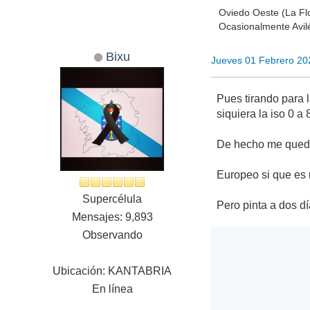
Oviedo Oeste (La Flo
Ocasionalmente Avilé
Bixu
Jueves 01 Febrero 20
Pues tirando para 
siquiera la iso 0 a
De hecho me quedo 
Europeo si que es
Supercélula
Pero pinta a dos dí
Mensajes: 9,893
Observando
Ubicación: KANTABRIA
En línea