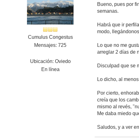
Bueno, pues por fi
semanas.
Habrá que ir perfil
modo, llegándonos 
Cumulus Congestus
Mensajes: 725
Lo que no me gust
arreglar 2 días de
Ubicación: Oviedo
Disculpad que se m
En línea
Lo dicho, al menos
Por cierto, enhora
creía que los camb
mismo al revés, "n
Me daba miedo que 
Saludos, y a ver e