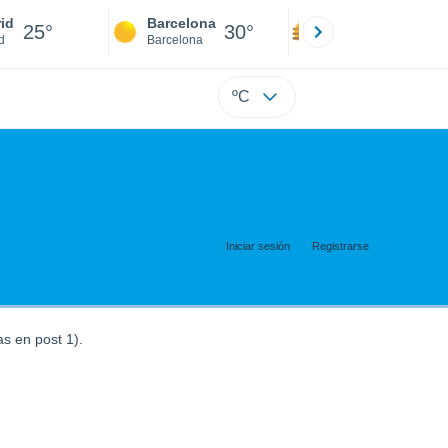
id
Barcelona
Sevilla
25°
30°
30°
d
Barcelona
Sevilla
ºC
Iniciar sesión
Registrarse
s en post 1).