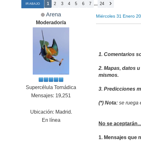
...
1
2
3
4
5
6
7
24
IR ABAJO
Arena
Miércoles 31 Enero 2
Moderador/a
1. Comentarios so
2. Mapas, datos u
mismos.
Supercélula Tornádica
3. Predicciones 
Mensajes: 19,251
(*) Nota:
se ruega e
Ubicación: Madrid.
En línea
No se aceptarán..
1. Mensajes que 