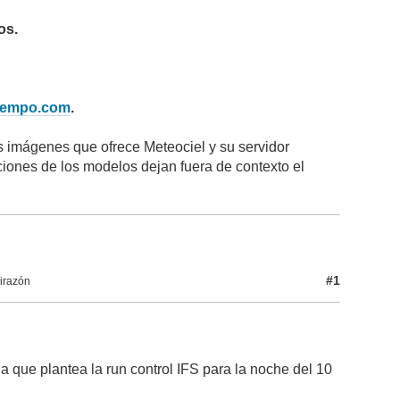
os.
iempo.com
.
as imágenes que ofrece Meteociel y su servidor
ciones de los modelos dejan fuera de contexto el
#1
irazón
la que plantea la run control IFS para la noche del 10