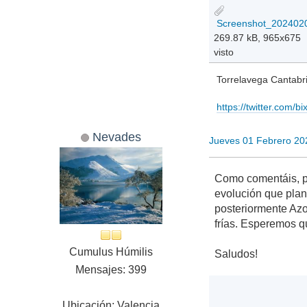
269.87 kB, 965x675
visto
Torrelavega Cantabr
https://twitter.com/b
Nevades
Jueves 01 Febrero 20
Como comentáis, pa
evolución que pla
posteriormente Azo
frías. Esperemos q
Cumulus Húmilis
Saludos!
Mensajes: 399
Ubicación: Valencia