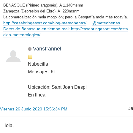
BENASQUE (Pirineo aragonés). A 1.140msnm
Zaragoza (Depresión del Ebro). A 220msnm
La comarcalización mola mogollón; pero la Geografía mola más todavía.
http://casabringasort.com/blog-meteobenas/
@meteobenas
Datos de Benasque en tiempo real: http://casabringasort.com/esta
cion-meteorologica/
VansFannel
Nubecilla
Mensajes: 61
Ubicación: Sant Joan Despi
En línea
#5
Viernes 26 Junio 2020 15:56:34 PM
Hola,