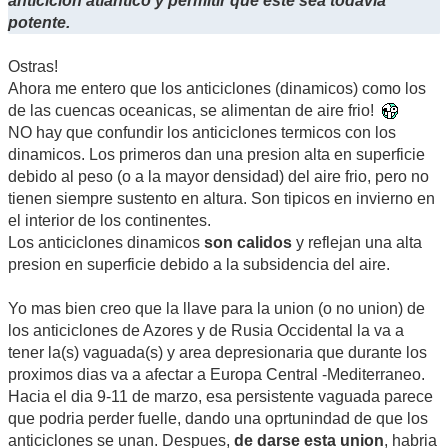
anticiclón atlántico y permitir que éste sea todavía
potente.
Ostras!
Ahora me entero que los anticiclones (dinamicos) como los
de las cuencas oceanicas, se alimentan de aire frio!
NO hay que confundir los anticiclones termicos con los
dinamicos. Los primeros dan una presion alta en superficie
debido al peso (o a la mayor densidad) del aire frio, pero no
tienen siempre sustento en altura. Son tipicos en invierno en
el interior de los continentes.
Los anticiclones dinamicos
son calidos
y reflejan una alta
presion en superficie debido a la subsidencia del aire.
Yo mas bien creo que la llave para la union (o no union) de
los anticiclones de Azores y de Rusia Occidental la va a
tener la(s) vaguada(s) y area depresionaria que durante los
proximos dias va a afectar a Europa Central -Mediterraneo.
Hacia el dia 9-11 de marzo, esa persistente vaguada parece
que podria perder fuelle, dando una oprtunindad de que los
anticiclones se unan. Despues,
de darse esta union
, habria