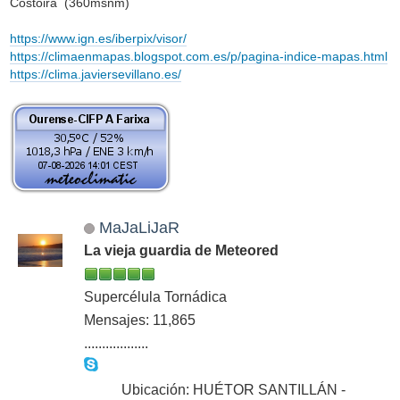
Costoira (360msnm)
https://www.ign.es/iberpix/visor/
https://climaenmapas.blogspot.com.es/p/pagina-indice-mapas.html
https://clima.javiersevillano.es/
MaJaLiJaR
La vieja guardia de Meteored
Supercélula Tornádica
Mensajes: 11,865
..................
Ubicación: HUÉTOR SANTILLÁN -