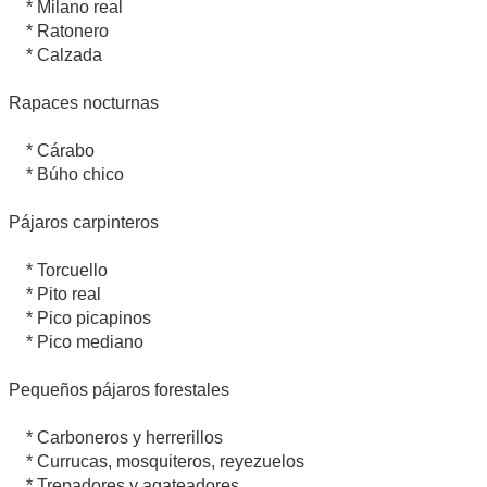
* Milano real
* Ratonero
* Calzada
Rapaces nocturnas
* Cárabo
* Búho chico
Pájaros carpinteros
* Torcuello
* Pito real
* Pico picapinos
* Pico mediano
Pequeños pájaros forestales
* Carboneros y herrerillos
* Currucas, mosquiteros, reyezuelos
* Trepadores y agateadores