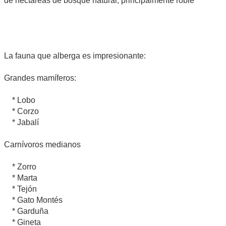
de hectáreas de bosque natural, principalmente roble
La fauna que alberga es impresionante:
Grandes mamíferos:
* Lobo
* Corzo
* Jabalí
Carnívoros medianos
* Zorro
* Marta
* Tejón
* Gato Montés
* Garduña
* Gineta