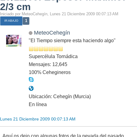
2/3 cm
Iniciado por MeteoCehegín, Lunes 21 Diciembre 2009 00:07:13 AM
1
IR ABAJO
MeteoCehegín
"El Tiempo siempre esta haciendo algo"
Supercélula Tornádica
Mensajes: 12,645
100% Cehegineros
Ubicación: Cehegín (Murcia)
En línea
Lunes 21 Diciembre 2009 00:07:13 AM
Aquí os dejo con algunas fotos de la nevada del pasado