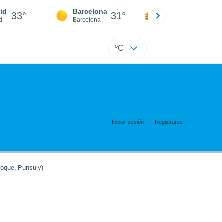
id
Barcelona
Sevilla
33°
31°
35°
d
Barcelona
Sevilla
ºC
Iniciar sesión
Registrarse
oque
,
Punsuly
)