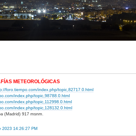
OLÓGICAS
tp://foro.tiempo.com/index.php/topic,82717.0.html
mpo.com/index.php/topic,98788.0.html
empo.com/index.php/topic,112998.0.html
empo.com/index.php/topic,128132.0.html
lba (Madrid) 917 msnm.
e 2023 14:26:27 PM