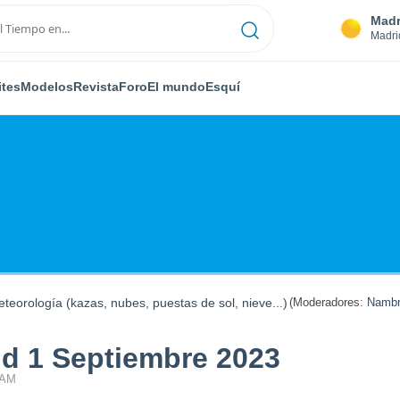
Madr
Madri
ites
Modelos
Revista
Foro
El mundo
Esquí
teorología (kazas, nubes, puestas de sol, nieve...)
(Moderadores:
Nambr
d 1 Septiembre 2023
 AM