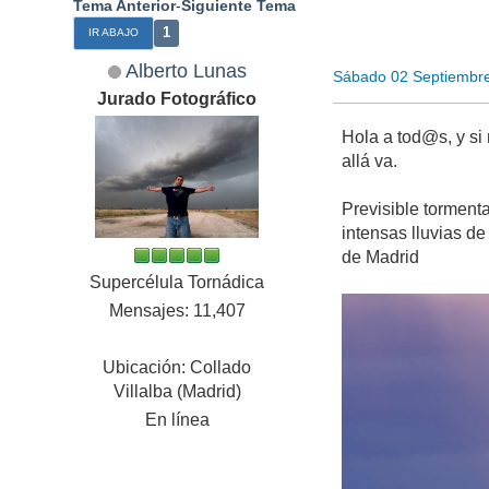
Tema Anterior
-
Siguiente Tema
1
IR ABAJO
Alberto Lunas
Sábado 02 Septiembr
Jurado Fotográfico
Hola a tod@s, y si
allá va.
Previsible torment
intensas lluvias d
de Madrid
Supercélula Tornádica
Mensajes: 11,407
Ubicación: Collado
Villalba (Madrid)
En línea