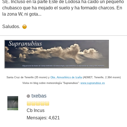
SE. Incluso en la parte Este de Lodosa ha caído un pequeño
chubasco que ha mojado el suelo y ha formado charcos. En
la zona W, ni gota...
Saludos.
Santa Cruz de Tenerife (35 msnm) y
Obs. Atmosférico de Izaña
(AEMET, Tenerife, 2.364 msnm)
Visita mi blog sobre meteorología "Supranubius":
www.supranubius.es
txebas
Cb Incus
Mensajes: 4,621