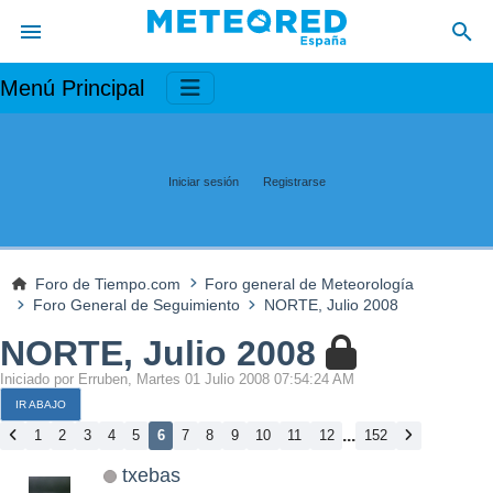
Menú Principal
Iniciar sesión
Registrarse
Foro de Tiempo.com
Foro general de Meteorología
Foro General de Seguimiento
NORTE, Julio 2008
NORTE, Julio 2008
Iniciado por Erruben, Martes 01 Julio 2008 07:54:24 AM
IR ABAJO
...
1
2
3
4
5
6
7
8
9
10
11
12
152
txebas