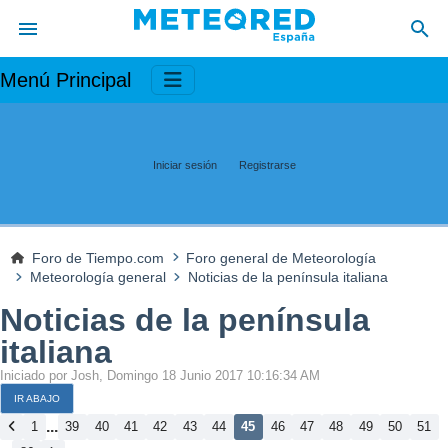
Menú Principal
Iniciar sesión
Registrarse
Foro de Tiempo.com
Foro general de Meteorología
Meteorología general
Noticias de la península italiana
Noticias de la península
italiana
Iniciado por Josh, Domingo 18 Junio 2017 10:16:34 AM
IR ABAJO
...
1
39
40
41
42
43
44
45
46
47
48
49
50
51