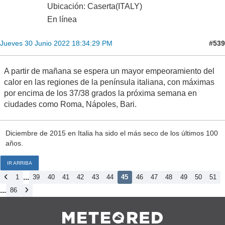
Ubicación: Caserta(ITALY)
En línea
#539
Jueves 30 Junio 2022 18:34:29 PM
A partir de mañana se espera un mayor empeoramiento del
calor en las regiones de la península italiana, con máximas
por encima de los 37/38 grados la próxima semana en
ciudades como Roma, Nápoles, Bari.
Diciembre de 2015 en Italia ha sido el más seco de los últimos 100
años.
IR ARRIBA
...
1
39
40
41
42
43
44
45
46
47
48
49
50
51
...
86