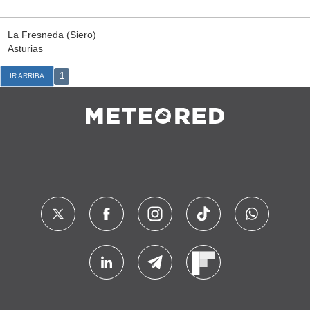
La Fresneda (Siero)
Asturias
1
IR ARRIBA