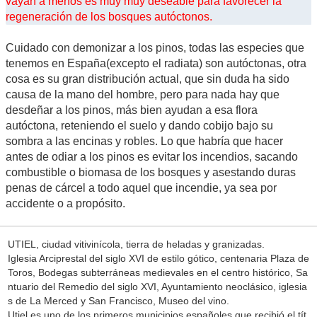
vayan a menos es muy muy deseable para favorecer la
regeneración de los bosques autóctonos.
Cuidado con demonizar a los pinos, todas las especies que
tenemos en España(excepto el radiata) son autóctonas, otra
cosa es su gran distribución actual, que sin duda ha sido
causa de la mano del hombre, pero para nada hay que
desdeñar a los pinos, más bien ayudan a esa flora
autóctona, reteniendo el suelo y dando cobijo bajo su
sombra a las encinas y robles. Lo que habría que hacer
antes de odiar a los pinos es evitar los incendios, sacando
combustible o biomasa de los bosques y asestando duras
penas de cárcel a todo aquel que incendie, ya sea por
accidente o a propósito.
UTIEL, ciudad vitivinícola, tierra de heladas y granizadas.
Iglesia Arciprestal del siglo XVI de estilo gótico, centenaria Plaza de
Toros, Bodegas subterráneas medievales en el centro histórico, Sa
ntuario del Remedio del siglo XVI, Ayuntamiento neoclásico, iglesia
s de La Merced y San Francisco, Museo del vino.
Utiel es uno de los primeros municipios españoles que recibió el tít