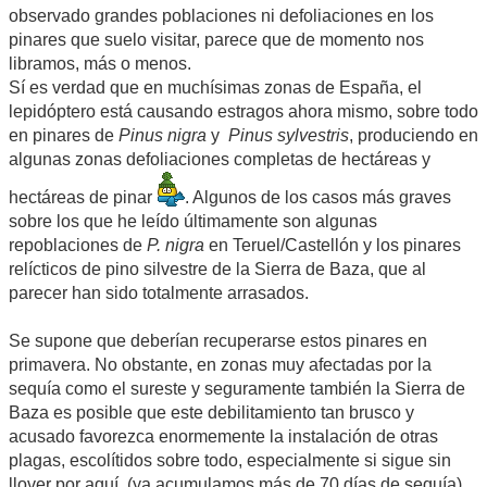
observado grandes poblaciones ni defoliaciones en los
pinares que suelo visitar, parece que de momento nos
libramos, más o menos.
Sí es verdad que en muchísimas zonas de España, el
lepidóptero está causando estragos ahora mismo, sobre todo
en pinares de
Pinus nigra
y
Pinus sylvestris
, produciendo en
algunas zonas defoliaciones completas de hectáreas y
hectáreas de pinar
. Algunos de los casos más graves
sobre los que he leído últimamente son algunas
repoblaciones de
P. nigra
en Teruel/Castellón y los pinares
relícticos de pino silvestre de la Sierra de Baza, que al
parecer han sido totalmente arrasados.
Se supone que deberían recuperarse estos pinares en
primavera. No obstante, en zonas muy afectadas por la
sequía como el sureste y seguramente también la Sierra de
Baza es posible que este debilitamiento tan brusco y
acusado favorezca enormemente la instalación de otras
plagas, escolítidos sobre todo, especialmente si sigue sin
llover por aquí, (ya acumulamos más de 70 días de sequía).