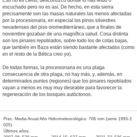
Eso no es cierto, desconozco dónde lo has leído o
escuchado pero no es así. De hecho, en esta sierra
precisamente son las masas naturales las menos afectadas
por la procesionaria, en especial los pinos silvestres
nevadenses del piso oromediterráneo, que a finales de
noviembre gozaban de una magnífica salud. Cosa distinta
son los pinares repoblados, sobre todo los de cotas bajas,
que también en Baza están siendo bastante afectados (como
en el resto de la Bética creo yo).
De todas formas, la procesionaria es una plaga
consecuencia de otra plaga, no hay más, y, además, en
determinados puntos (regiones) que los pinares repoblados
vayan a menos es muy muy deseable para favorecer la
regeneración de los bosques autóctonos.
Prec. Media Anual Año Hidrometeorológico: 706 mm (serie 1993-2
025)
Últimos años:
2007-08: 529 mm 2014-15: 627 mm 2021-22: 536 mm