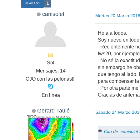
1
IR ABAJO
canisolet
Martes 20 Marzo 201
Hola a todos.
Soy nuevo en todo 
Recientemente he 
fws20, por ejemplo
No sé la exactitud
Sol
sin embargo he obs
Mensajes: 14
que tengo al lado. 
OJO con las pelonas!!!
para compensar la
Por otra parte me 
Gracias de antema
En línea
Gerard Taulé
Sábado 24 Marzo 201
Cita de: canisole