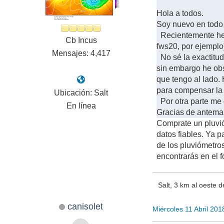
Hola a todos.
Soy nuevo en todo 
Recientemente he 
Cb Incus
fws20, por ejemplo
Mensajes: 4,417
No sé la exactitud
sin embargo he obs
que tengo al lado. 
para compensar la
Ubicación: Salt
Por otra parte me 
En línea
Gracias de antema
Comprate un pluvió
datos fiables. Ya p
de los pluviómetros
encontrarás en el f
Salt, 3 km al oeste d
canisolet
Miércoles 11 Abril 20