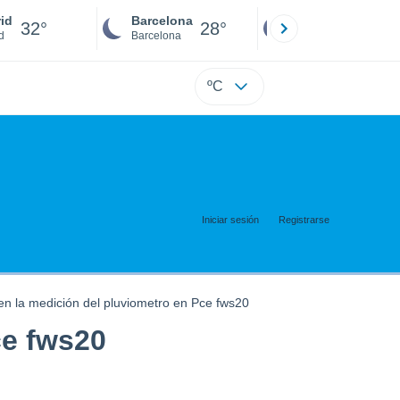
id
Barcelona
Sevilla
32°
28°
32°
d
Barcelona
Sevilla
ºC
Iniciar sesión
Registrarse
 en la medición del pluviometro en Pce fws20
ce fws20