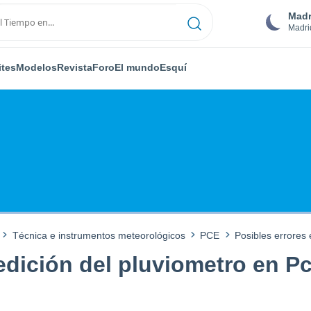
Madr
Madri
ites
Modelos
Revista
Foro
El mundo
Esquí
Técnica e instrumentos meteorológicos
PCE
Posibles errores
edición del pluviometro en P