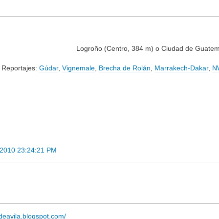
Logroño (Centro, 384 m) o Ciudad de Guatem
Reportajes:
Gúdar
,
Vignemale
,
Brecha de Rolán
,
Marrakech-Dakar
,
NW
 2010 23:24:21 PM
adeavila.blogspot.com/