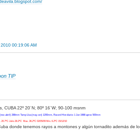
adeavila.blogspot.com/
 2010 00:19:06 AM
oon TIP
, CUBA 22º 20`N; 80º 16`W; 90-100 msnm
(nov-abril) 288mm Temp Lluv.(may-oct) 1200mm, Record Hist diario: 1 Jun 1988 aprox 500mm
20.7ºC Julio 28.2ºC Max. 36.2ºC 02/05/09 Min. 6.2ºC 15/12/10
Cuba donde tenemos rayos a montones y algún tornadito además de l