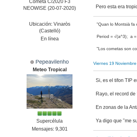
Cometa C/2020 F3
Pero esta era tropi
NEOWISE (20-07-2020)
Ubicación: Vinaròs
"Quan lo Montsià fa c
(Castelló)
Period = √(a^3); a = q
En línea
"Los cometas son com
Pepeavilenho
Viernes 19 Noviembre
Meteo Tropical
Si, es el tifon TI
Rayo, el record de
En zonas de la Ant
Ya digo que "me su
Supercélula
Mensajes: 9,301