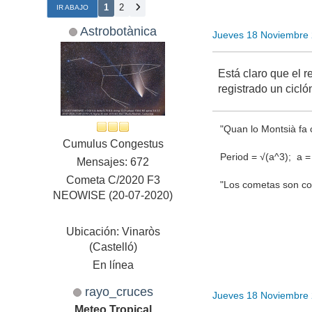
1
2
IR ABAJO
Astrobotànica
Jueves 18 Noviembre
Está claro que el r
registrado un cicló
"Quan lo Montsià fa c
Cumulus Congestus
Period = √(a^3); a = q
Mensajes: 672
Cometa C/2020 F3
"Los cometas son com
NEOWISE (20-07-2020)
Ubicación: Vinaròs
(Castelló)
En línea
rayo_cruces
Jueves 18 Noviembre
Meteo Tropical