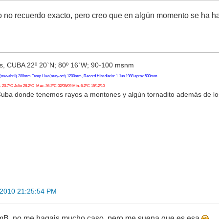
o no recuerdo exacto, pero creo que en algún momento se ha ha
, CUBA 22º 20`N; 80º 16`W; 90-100 msnm
(nov-abril) 288mm Temp Lluv.(may-oct) 1200mm, Record Hist diario: 1 Jun 1988 aprox 500mm
20.7ºC Julio 28.2ºC Max. 36.2ºC 02/05/09 Min. 6.2ºC 15/12/10
Cuba donde tenemos rayos a montones y algún tornadito además de l
 2010 21:25:54 PM
mB, no me hagais mucho caso, pero me suena que es esa