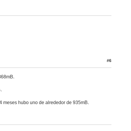
#6
 868mB.
.
 o 4 meses hubo uno de alrededor de 935mB.