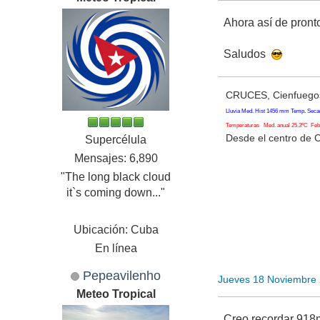
Ahora así de pront
Saludos
CRUCES, Cienfuegos
Lluvia Med. Hist 1456 mm Temp. Seca
Temperaturas Med. anual 25.3ºC Feb. 
Desde el centro de 
Supercélula
Mensajes: 6,890
"The long black cloud
it`s coming down..."
Ubicación: Cuba
En línea
Pepeavilenho
Jueves 18 Noviembre
Meteo Tropical
Creo recordar 918