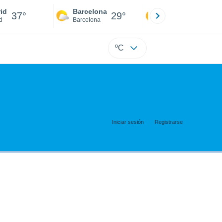
id
Barcelona
Sevilla
37°
29°
39°
d
Barcelona
Sevilla
ºC
Iniciar sesión
Registrarse