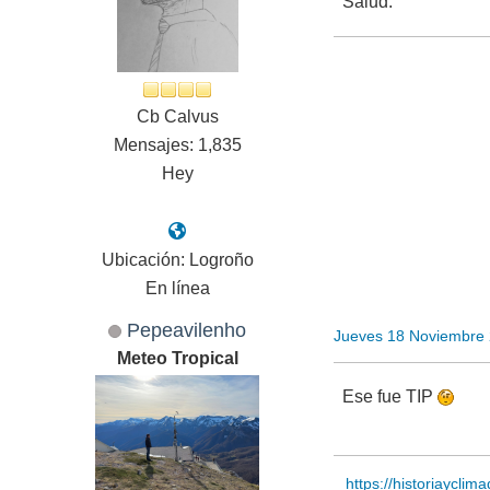
Salud.
Cb Calvus
Mensajes: 1,835
Hey
Ubicación: Logroño
En línea
Pepeavilenho
Jueves 18 Noviembre
Meteo Tropical
Ese fue TIP
https://historiayclim