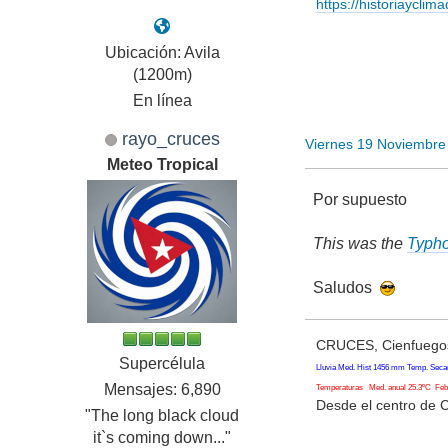
https://historiayclim
Ubicación: Avila
(1200m)
En línea
rayo_cruces
Viernes 19 Noviembre
Meteo Tropical
Por supuesto
This was the
Typh
Saludos
CRUCES, Cienfuegos
Supercélula
Lluvia Med. Hist 1456 mm Temp. Seca
Mensajes: 6,890
Temperaturas Med. anual 25.3ºC Feb. 
Desde el centro de 
"The long black cloud
it`s coming down..."