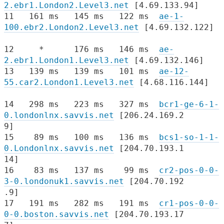
2.ebr1.London2.Level3.net
[4.69.133.94]
11 161 ms 145 ms 122 ms
ae-1-
100.ebr2.London2.Level3.net
[4.69.132.122]
12 * 176 ms 146 ms
ae-
2.ebr1.London1.Level3.net
[4.69.132.146]
13 139 ms 139 ms 101 ms
ae-12-
55.car2.London1.Level3.net
[4.68.116.144]
14 298 ms 223 ms 327 ms
bcr1-ge-6-1-
0.londonlnx.savvis.net
[206.24.169.2
9]
15 89 ms 100 ms 136 ms
bcs1-so-1-1-
0.Londonlnx.savvis.net
[204.70.193.1
14]
16 83 ms 137 ms 99 ms
cr2-pos-0-0-
3-0.londonuk1.savvis.net
[204.70.192
.9]
17 191 ms 282 ms 191 ms
cr1-pos-0-0-
0-0.boston.savvis.net
[204.70.193.17