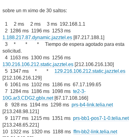
sobre un m ximo de 30 saltos:
1 2 ms 2 ms 3 ms 192.168.1.1
2 1286 ms 1196 ms 1253 ms
1.188.217.87.dynamic.jazztel.es
[87.217.188.1]
3 * * * Tiempo de espera agotado para esta
solicitud.
4 1163 ms 1300 ms 1256 ms
130.216.106.212.static.jazztel.es
[212.106.216.130]
5 1347 ms * *
129.216.106.212.static.jazztel.es
[212.106.216.129]
6 1061 ms 1102 ms 1186 ms 67.17.199.65
7 1284 ms 1186 ms 1098 ms
te2-3-
10G.ar3.CDG2.gblx.net
[67.17.108.166]
8 928 ms 1194 ms 1298 ms
prs-b4-link.telia.net
[213.248.98.121]
9 1177 ms 1215 ms 1351 ms
prs-bb1-pos7-1-0.telia.net
[213.248.65.221]
10 1322 ms 1320 ms 1188 ms
ffm-bb2-link.telia.net