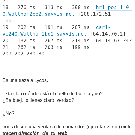
7]
18 276 ms 313 ms 390 ms
hr1-pos-1-0-
0.Waltham2bo2.savvis.net
[208.172.51
.66]
19 202 ms 191 ms 207 ms
csr1-
ve240.Waltham1bo1.savvis.net
[64.14.70.2]
20 182 ms 267 ms 214 ms 64.14.67.242
21 262 ms 203 ms 199 ms
209.202.230.30
Es una traza a Lycos.
Está claro dónde está el cuello de botella ¿no?
¿Balbuej, lo tienes claro, verdad?
¿No?
pues desde una ventana de comandos (ejecutar->cmd) mete
tracert dirección_de_tu_web