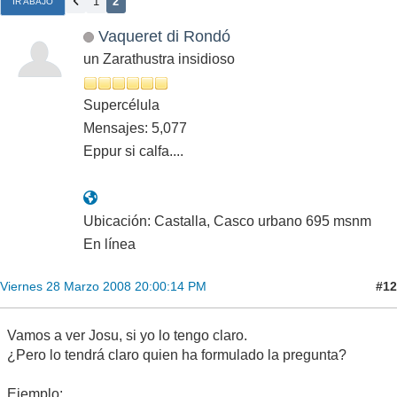
1
2
IR ABAJO
Vaqueret di Rondó
un Zarathustra insidioso
Supercélula
Mensajes: 5,077
Eppur si calfa....
Ubicación: Castalla, Casco urbano 695 msnm
En línea
#12
Viernes 28 Marzo 2008 20:00:14 PM
Vamos a ver Josu, si yo lo tengo claro.
¿Pero lo tendrá claro quien ha formulado la pregunta?
Ejemplo: