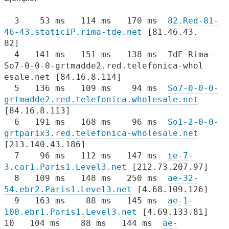
3 53 ms 114 ms 170 ms
82.Red-81-
46-43.staticIP.rima-tde.net
[81.46.43.
82]
4 141 ms 151 ms 138 ms TdE-Rima-
So7-0-0-0-grtmadde2.red.telefonica-whol
esale.net [84.16.8.114]
5 136 ms 109 ms 94 ms
So7-0-0-0-
grtmadde2.red.telefonica.wholesale.net
[84.16.8.113]
6 191 ms 168 ms 96 ms
So1-2-0-0-
grtparix3.red.telefonica-wholesale.net
[213.140.43.186]
7 96 ms 112 ms 147 ms
te-7-
3.car1.Paris1.Level3.net
[212.73.207.97]
8 109 ms 148 ms 250 ms
ae-32-
54.ebr2.Paris1.Level3.net
[4.68.109.126]
9 163 ms 88 ms 145 ms
ae-1-
100.ebr1.Paris1.Level3.net
[4.69.133.81]
10 104 ms 88 ms 144 ms
ae-