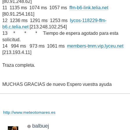
[80.91.248.62]
11 1135 ms 1074 ms 1057 ms
ffm-b6-link.telia.net
[80.91.254.161]
12 1236 ms 1291 ms 1253 ms
lycos-118229-ffm-
b6.c.telia.net
[213.248.102.254]
13 * * * Tiempo de espera agotado para esta
solicitud.
14 994 ms 973 ms 1061 ms
members-tmm.vip.lyceu.net
[213.193.4.11]
Traza completa.
MUCHAS GRACIAS de nuevo Espero vuestra ayuda
http://www.meteotomares.es
balbuej