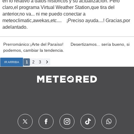
en lo relativo a datos históricos y su actualización. Pero
claro,el programa Virtual Weather Station,que tira del
anterior,no va... ni me puedo conectar a
meteoclimatic,awekas,etc.... ¡Preciso ayuda....! Gracias,por
adelantado.
Prerrománico:¡Arte del Paraíso! Desertizamos... sería bueno, si
podemos, cambiar la tendencia.
1
2
3
IR ARRIBA