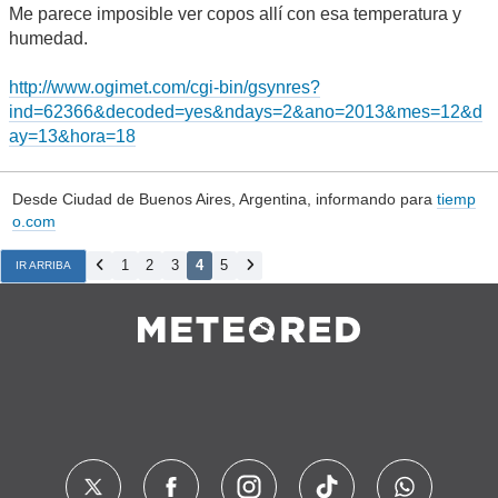
Me parece imposible ver copos allí con esa temperatura y
humedad.
http://www.ogimet.com/cgi-bin/gsynres?
ind=62366&decoded=yes&ndays=2&ano=2013&mes=12&d
ay=13&hora=18
Desde Ciudad de Buenos Aires, Argentina, informando para
tiemp
o.com
1
2
3
4
5
IR ARRIBA