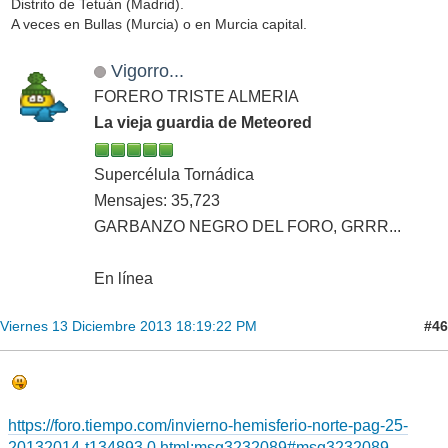
Distrito de Tetuán (Madrid).
A veces en Bullas (Murcia) o en Murcia capital.
Vigorro...
FORERO TRISTE ALMERIA
La vieja guardia de Meteored
Supercélula Tornádica
Mensajes: 35,723
GARBANZO NEGRO DEL FORO, GRRR...
En línea
#46
Viernes 13 Diciembre 2013 18:19:22 PM
https://foro.tiempo.com/invierno-hemisferio-norte-pag-25-
20132014-t134893.0.html;msg3232089#msg3232089