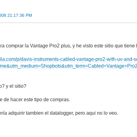
008 21:17:36 PM
a comprar la Vantage Pro2 plus, y he visto este sitio que tiene
ila.com/p/davis-instruments-cabled-vantage-pro2-with-uv-and-sol
time&utm_medium=Shopbots&utm_term=Cabled+Vantage+Pro
? y el sitio?
 de hacer este tipo de compras.
ía adquirir tambien el datalogger, pero aqui no lo veo.