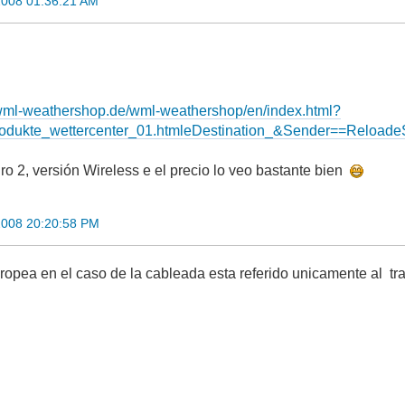
2008 01:36:21 AM
wml-weathershop.de/wml-weathershop/en/index.html?
rodukte_wettercenter_01.htmleDestination_&Sender==Reload
ro 2, versión Wireless e el precio lo veo bastante bien
2008 20:20:58 PM
uropea en el caso de la cableada esta referido unicamente al t