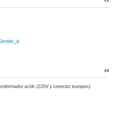
#3
eSender_&
#4
ransformador ac/dc (220V y conector europeo).