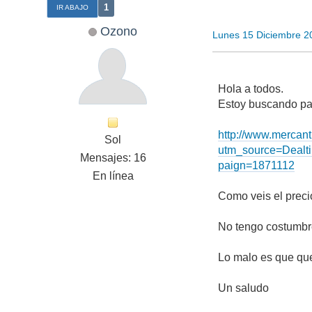
1
IR ABAJO
Ozono
Lunes 15 Diciembre 2
Hola a todos.
Estoy buscando par
http://www.mercant
Sol
utm_source=Deal
Mensajes: 16
paign=1871112
En línea
Como veis el precio
No tengo costumbre
Lo malo es que quer
Un saludo