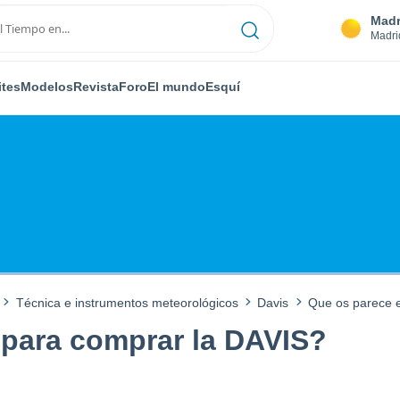
Madr
Madri
ites
Modelos
Revista
Foro
El mundo
Esquí
Técnica e instrumentos meteorológicos
Davis
Que os parece e
o para comprar la DAVIS?