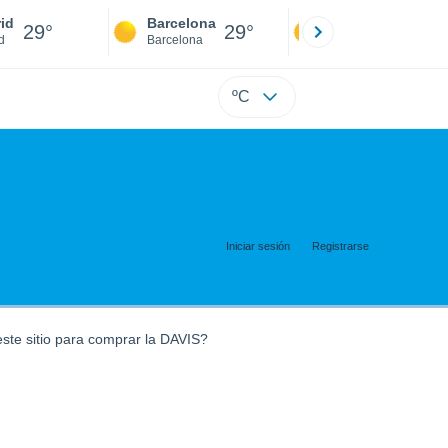
id
Barcelona
Sevilla
29°
29°
30°
d
Barcelona
Sevilla
ºC
Iniciar sesión
Registrarse
ste sitio para comprar la DAVIS?