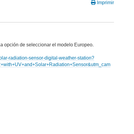
Imprimir
 la opción de seleccionar el modelo Europeo.
ar-radiation-sensor-digital-weather-station?
2+with+UV+and+Solar+Radiation+Sensor&utm_cam