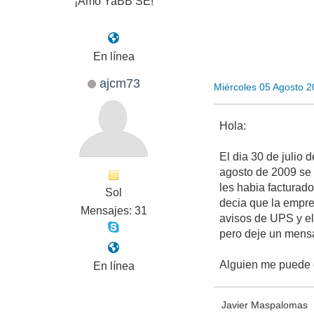
¡Amo YaBB SE!
En línea
ajcm73
Miércoles 05 Agosto 
Hola:
El dia 30 de julio
agosto de 2009 se 
les habia facturad
Sol
decia que la empres
Mensajes: 31
avisos de UPS y e
pero deje un mensa
Alguien me puede 
En línea
Javier Maspalomas