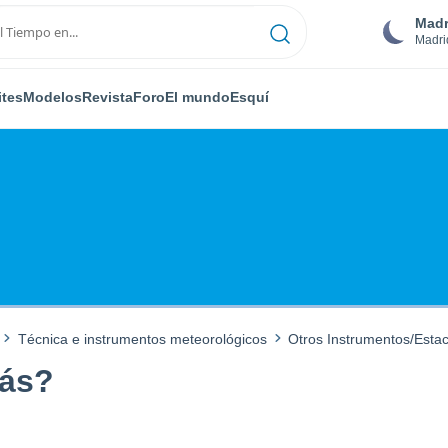
Madr
Madri
ites
Modelos
Revista
Foro
El mundo
Esquí
Técnica e instrumentos meteorológicos
Otros Instrumentos/Esta
más?