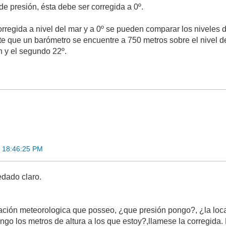
de presión, ésta debe ser corregida a 0º.
rregida a nivel del mar y a 0º se pueden comparar los niveles d
 que un barómetro se encuentre a 750 metros sobre el nivel del
n y el segundo 22º.
 18:46:25 PM
dado claro.
;
ación meteorologica que posseo, ¿que presión pongo?, ¿la local
pongo los metros de altura a los que estoy?,llamese la corregida.