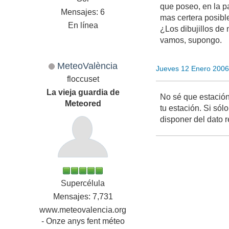
que poseo, en la pa
Mensajes: 6
mas certera posibl
En línea
¿Los dibujillos de 
vamos, supongo.
MeteoValència
Jueves 12 Enero 2006
floccuset
La vieja guardia de
No sé que estación
Meteored
tu estación. Si sól
disponer del dato r
Supercélula
Mensajes: 7,731
www.meteovalencia.org
- Onze anys fent méteo