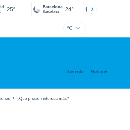
id
Barcelona
Sevilla
25°
24°
25°
d
Barcelona
Sevilla
ºC
Iniciar sesión
Registrarse
ciones
¿Que presión interesa más?