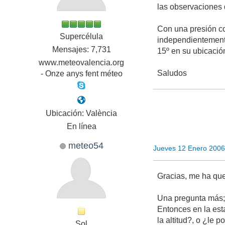
las observaciones 
Con una presión co
Supercélula
independientemente
Mensajes: 7,731
15º en su ubicació
www.meteovalencia.org
Saludos
- Onze anys fent méteo
Ubicación: València
En línea
meteo54
Jueves 12 Enero 2006
Gracias, me ha que
Una pregunta más
Entonces en la est
la altitud?, o ¿le 
Sol