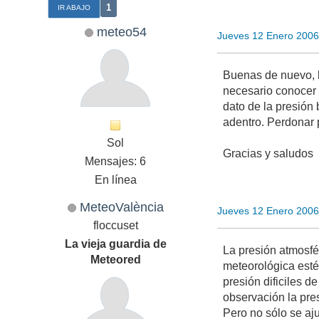
1
IR ABAJO
meteo54
Jueves 12 Enero 2006
Buenas de nuevo, h
necesario conocer 
dato de la presión 
adentro. Perdonar p
Sol
Gracias y saludos
Mensajes: 6
En línea
MeteoValència
Jueves 12 Enero 2006
floccuset
La vieja guardia de
La presión atmosfé
Meteored
meteorológica estén
presión dificiles d
observación la pre
Pero no sólo se aj