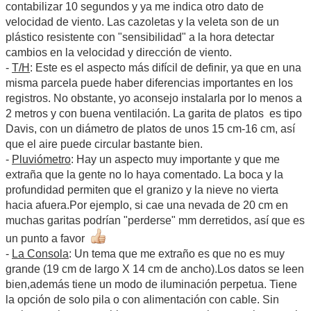
contabilizar 10 segundos y ya me indica otro dato de
velocidad de viento. Las cazoletas y la veleta son de un
plástico resistente con "sensibilidad" a la hora detectar
cambios en la velocidad y dirección de viento.
-
T/H
: Este es el aspecto más difícil de definir, ya que en una
misma parcela puede haber diferencias importantes en los
registros. No obstante, yo aconsejo instalarla por lo menos a
2 metros y con buena ventilación. La garita de platos es tipo
Davis, con un diámetro de platos de unos 15 cm-16 cm, así
que el aire puede circular bastante bien.
-
Pluviómetro
: Hay un aspecto muy importante y que me
extraña que la gente no lo haya comentado. La boca y la
profundidad permiten que el granizo y la nieve no vierta
hacia afuera.Por ejemplo, si cae una nevada de 20 cm en
muchas garitas podrían "perderse" mm derretidos, así que es
un punto a favor
-
La Consola
: Un tema que me extraño es que no es muy
grande (19 cm de largo X 14 cm de ancho).Los datos se leen
bien,además tiene un modo de iluminación perpetua. Tiene
la opción de solo pila o con alimentación con cable. Sin