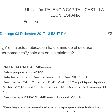
Ubicación: PALENCIA CAPITAL, CASTILLA-
LEON, ESPAÑA
En línea
#3
Domingo 03 Diciembre 2017 18:52:47 PM
¿Y en la actual ubicacion ha disminuido el desfase
termometrico?¿solo era en las minimas?
PALENCIA CAPITAL 740msnm
Datos propios 2003-2022:
Heladas año= 76 Dias de lluvia= 91 Dias NIEVE= 9
Dias niebla= 24 Tº media= 11,4º MxAb=39º(ago03-jun19-jul22)
MnAb= -12,6º (dic-09) Tormentas= 14 Granizo= 5 Dias-sup 30º=
40
Precip(a ojo) 2006-19= 440 mm Dias inf. -5º= 16
"Bien haya el que inventó el sueño, capa que cubre todos los hum