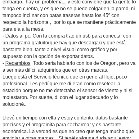
embargo, hay un problema... y esto conviene que la gente lo
tenga en cuenta, y es que no se puede colgar en la pared, ni
tampoco inclinar con patas traseras hasta los 45º con
respecto la horizontal, por lo que se mantiene prácticamente
paralela a la mesa.
-
Datos al pc
: Con la compra trae un usb para conectar con
un programa gratuito(que hay que descargar) y que está
bastante bien, tanto a nivel visual como gráfico y por
supuesto con la opción de exportar datos.
-
Recambios
: Todo sería hablarlo con los de Oregon, pero va
a ser más difícil adquirirlos que en otras marcas.
Luego está el
Servicio técnico
que en general flojo, poco
profesional. Les pedí que me dijeran como resetear la
estación porque no me detectaba el sensor de viento y ni si
molestaron. Por suerte, di con el lugar adecuado y lo
solucioné...
Llevó un tiempo con ella y estoy contento, datos bastante
precisos y el programita para cacharrear y es bastante
económica. La verdad es que no creo que tenga mucho que
envidiar a otras marcas... Si tenéis alguna duda aquí estoy