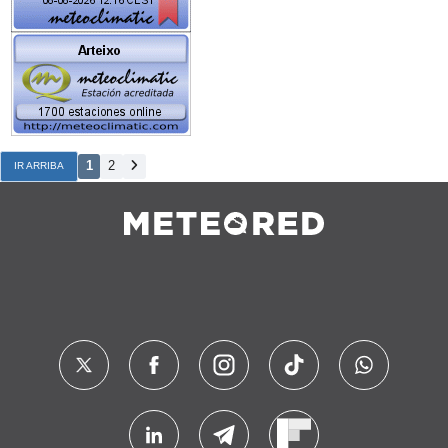
1
2
IR ARRIBA