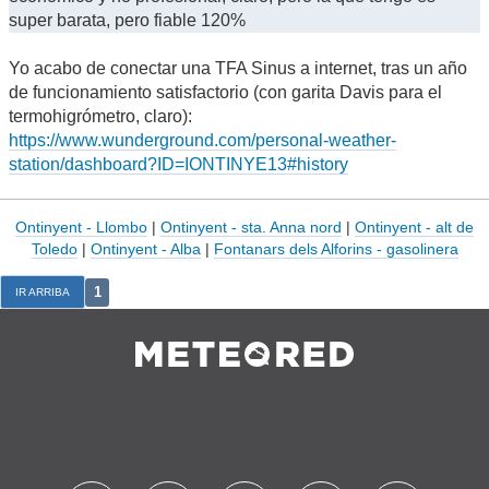
super barata, pero fiable 120%
Yo acabo de conectar una TFA Sinus a internet, tras un año
de funcionamiento satisfactorio (con garita Davis para el
termohigrómetro, claro):
https://www.wunderground.com/personal-weather-
station/dashboard?ID=IONTINYE13#history
Ontinyent - Llombo
|
Ontinyent - sta. Anna nord
|
Ontinyent - alt de
Toledo
|
Ontinyent - Alba
|
Fontanars dels Alforins - gasolinera
1
IR ARRIBA