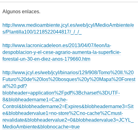
Algunos enlaces.
http://www.medioambiente.jcyl.es/web/jcyl/MedioAmbiente/e
s/Plantilla100/1218522044817/_/_/_
http://www.lacronicadeleon.es/2013/04/07/leon/la-
despoblacion-y-el-cese-agrario-aumenta-la-superficie-
forestal-un-30-en-diez-anos-179660.htm
http://www.jcyl.es/web/jcyl/binarios/129/908/Tomo%20II.%20
Futuro%20de%20los%20bosques%20y%20Mapa%20Forest
al%20.pdf?
blobheader=application%2Fpdf%3Bcharset%3DUTF-
8&blobheadername1=Cache-
Control&blobheadername2=Expires&blobheadername3=Sit
e&blobheadervalue1=no-store%2Cno-cache%2Cmust-
revalidate&blobheadervalue2=0&blobheadervalue3=JCYL_
MedioAmbiente&blobnocache=true