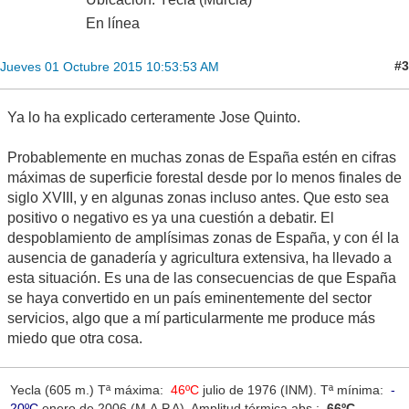
En línea
#3
Jueves 01 Octubre 2015 10:53:53 AM
Ya lo ha explicado certeramente Jose Quinto.
Probablemente en muchas zonas de España estén en cifras
máximas de superficie forestal desde por lo menos finales de
siglo XVIII, y en algunas zonas incluso antes. Que esto sea
positivo o negativo es ya una cuestión a debatir. El
despoblamiento de amplísimas zonas de España, y con él la
ausencia de ganadería y agricultura extensiva, ha llevado a
esta situación. Es una de las consecuencias de que España
se haya convertido en un país eminentemente del sector
servicios, algo que a mí particularmente me produce más
miedo que otra cosa.
Yecla (605 m.) Tª máxima:
46ºC
julio de 1976 (INM). Tª mínima:
-
20ºC
enero de 2006 (M.A.P.A). Amplitud térmica abs.:
66ºC
.