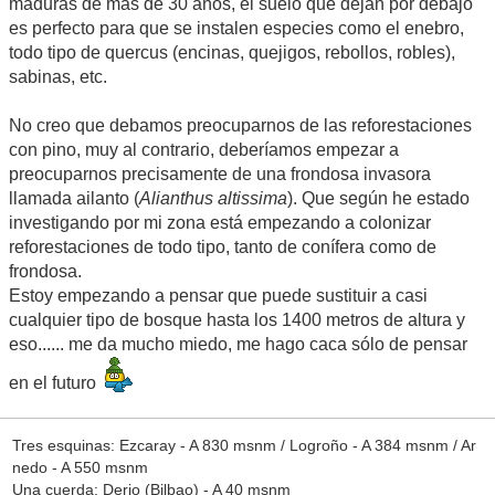
maduras de más de 30 años, el suelo que dejan por debajo
es perfecto para que se instalen especies como el enebro,
todo tipo de quercus (encinas, quejigos, rebollos, robles),
sabinas, etc.
No creo que debamos preocuparnos de las reforestaciones
con pino, muy al contrario, deberíamos empezar a
preocuparnos precisamente de una frondosa invasora
llamada ailanto (
Alianthus altissima
). Que según he estado
investigando por mi zona está empezando a colonizar
reforestaciones de todo tipo, tanto de conífera como de
frondosa.
Estoy empezando a pensar que puede sustituir a casi
cualquier tipo de bosque hasta los 1400 metros de altura y
eso...... me da mucho miedo, me hago caca sólo de pensar
en el futuro
Tres esquinas: Ezcaray - A 830 msnm / Logroño - A 384 msnm / Ar
nedo - A 550 msnm
Una cuerda: Derio (Bilbao) - A 40 msnm