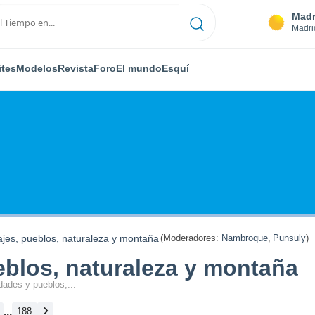
Madr
Madri
ites
Modelos
Revista
Foro
El mundo
Esquí
ajes, pueblos, naturaleza y montaña
(Moderadores:
Nambroque
,
Punsuly
)
eblos, naturaleza y montaña
dades y pueblos,...
...
188