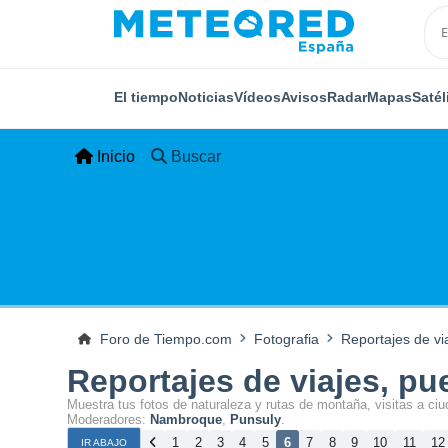
El tiempo
Noticias
Vídeos
Avisos
Radar
Mapas
Satél
Inicio
Buscar
Foro de Tiempo.com
Fotografia
Reportajes de vi
Reportajes de viajes, pu
Muestra tus fotos de naturaleza y rutas de montaña, visitas a ciu
Moderadores:
Nambroque
,
Punsuly
.
1
2
3
4
5
6
7
8
9
10
11
12
IR ABAJO