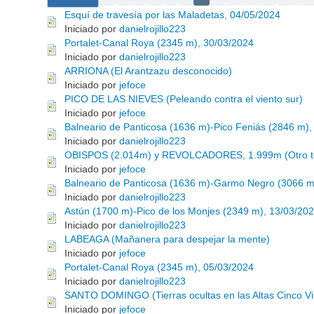
Esquí de travesía por las Maladetas, 04/05/2024
Iniciado por
danielrojillo223
Portalet-Canal Roya (2345 m), 30/03/2024
Iniciado por
danielrojillo223
ARRIONA (El Arantzazu desconocido)
Iniciado por
jefoce
PICO DE LAS NIEVES (Peleando contra el viento sur)
Iniciado por
jefoce
Balneario de Panticosa (1636 m)-Pico Feniás (2846 m),
Iniciado por
danielrojillo223
OBISPOS (2.014m) y REVOLCADORES, 1.999m (Otro te
Iniciado por
jefoce
Balneario de Panticosa (1636 m)-Garmo Negro (3066 m
Iniciado por
danielrojillo223
Astún (1700 m)-Pico de los Monjes (2349 m), 13/03/20
Iniciado por
danielrojillo223
LABEAGA (Mañanera para despejar la mente)
Iniciado por
jefoce
Portalet-Canal Roya (2345 m), 05/03/2024
Iniciado por
danielrojillo223
SANTO DOMINGO (Tierras ocultas en las Altas Cinco Vil
Iniciado por
jefoce