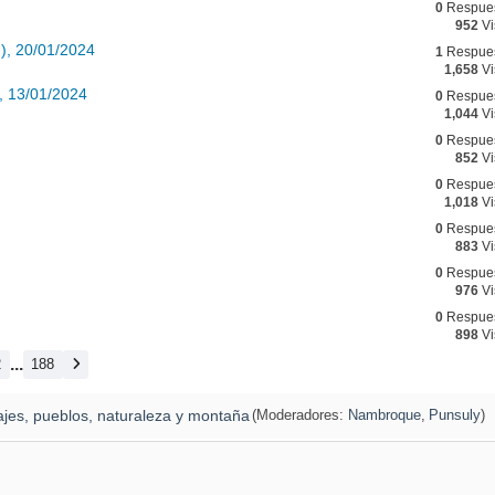
0
Respue
952
Vi
), 20/01/2024
1
Respue
1,658
Vi
, 13/01/2024
0
Respue
1,044
Vi
0
Respue
852
Vi
0
Respue
1,018
Vi
0
Respue
883
Vi
0
Respue
976
Vi
0
Respue
898
Vi
...
2
188
ajes, pueblos, naturaleza y montaña
(Moderadores:
Nambroque
,
Punsuly
)