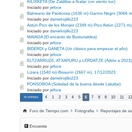
KILIXKETA (De Zaldibia a Aralar con viento sur)
Iniciado por
jefoce
Balneario de Panticosa (1636 m)-Garmo Negro (3066 m
Iniciado por
danielrojillo223
Astún-Pico de los Monjes (2349 m)-Pico Astún (2271 m)
Iniciado por
danielrojillo223
MAIAGA (El encanto de Busturialdea)
Iniciado por
jefoce
BIDERDI y GANETA (Un clásico para empezar el año)
Iniciado por
jefoce
ELTZARRUZE, ATXAPURU y LERDATZE (Adiós a 2023)
Iniciado por
jefoce
Lizara (1540 m)-Bisaurín (2667 m), 17/12/2023
Iniciado por
danielrojillo223
PONSOROA (Soledad de la buena desde Lakabe)
Iniciado por
jefoce
1
2
3
4
5
6
7
8
9
10
11
1
IR ARRIBA
Foro de Tiempo.com
Fotografia
Reportajes de vi
Encuesta