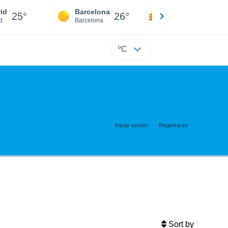
id
Barcelona
Sevilla
25°
26°
25°
d
Barcelona
Sevilla
ºC
Iniciar sesión
Registrarse
Sort by