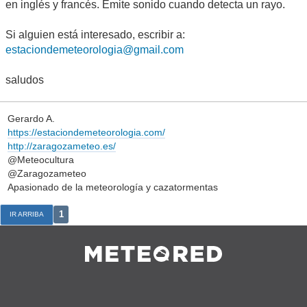
en inglés y francés. Emite sonido cuando detecta un rayo.
Si alguien está interesado, escribir a:
estaciondemeteorologia@gmail.com
saludos
Gerardo A.
https://estaciondemeteorologia.com/
http://zaragozameteo.es/
@Meteocultura
@Zaragozameteo
Apasionado de la meteorología y cazatormentas
1
IR ARRIBA